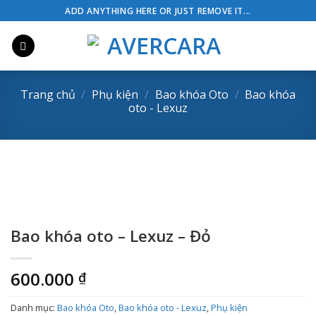
Skip
ADD ANYTHING HERE OR JUST REMOVE IT...
to
content
Trang chủ
/
Phụ kiện
/
Bao khóa Oto
/
Bao khóa
oto - Lexuz
Bao khóa oto – Lexuz – Đỏ
600.000
₫
Danh mục:
Bao khóa Oto
,
Bao khóa oto - Lexuz
,
Phụ kiện