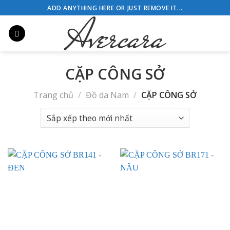
Skip
ADD ANYTHING HERE OR JUST REMOVE IT...
to
content
CẶP CÔNG SỞ
Trang chủ
/
Đồ da Nam
/
CẶP CÔNG SỞ