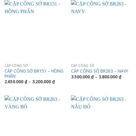
3.200.0
đến
3.400.000 ₫
CẶP CÔNG SỞ
CẶP CÔNG SỞ
CẶP CÔNG SỞ BR151 – HỒNG
CẶP CÔNG SỞ BR263 – NAVY
PHẤN
Khoảng
3.500.000
₫
–
3.800.000
₫
giá:
Khoảng
2.650.000
₫
–
3.200.000
₫
từ
giá:
3.500.0
từ
đến
2.650.000 ₫
3.800.0
đến
3.200.000 ₫