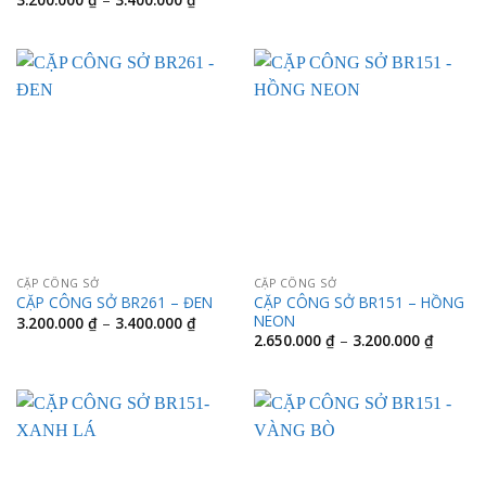
từ
giá:
3.200.0
từ
đến
3.200.000 ₫
3.400.0
đến
3.400.000 ₫
CẶP CÔNG SỞ
CẶP CÔNG SỞ
CẶP CÔNG SỞ BR151 – HỒNG
CẶP CÔNG SỞ BR261 – ĐEN
NEON
Khoảng
3.200.000
₫
–
3.400.000
₫
giá:
Khoảng
2.650.000
₫
–
3.200.000
₫
từ
giá:
3.200.000 ₫
từ
đến
2.650.0
3.400.000 ₫
đến
3.200.0