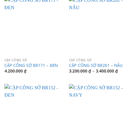
3.800.0
CẶP CÔNG SỞ
CẶP CÔNG SỞ
CẶP CÔNG SỞ BR171 – ĐEN
CẶP CÔNG SỞ BR261 – NÂU
Khoảng
4.200.000
₫
3.200.000
₫
–
3.400.000
₫
giá:
từ
3.200.0
đến
3.400.0