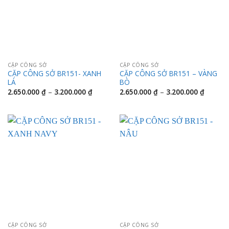
CẶP CÔNG SỞ
CẶP CÔNG SỞ
CẶP CÔNG SỞ BR151- XANH
CẶP CÔNG SỞ BR151 – VÀNG
LÁ
BÒ
Khoảng
Khoảng
2.650.000
₫
–
3.200.000
₫
2.650.000
₫
–
3.200.000
₫
giá:
giá:
từ
từ
2.650.000 ₫
2.650.0
đến
đến
3.200.000 ₫
3.200.0
CẶP CÔNG SỞ
CẶP CÔNG SỞ