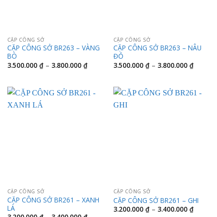
CẶP CÔNG SỞ
CẶP CÔNG SỞ
CẶP CÔNG SỞ BR263 – VÀNG
CẶP CÔNG SỞ BR263 – NÂU
BÒ
ĐỎ
Khoảng
Khoảng
3.500.000
₫
–
3.800.000
₫
3.500.000
₫
–
3.800.000
₫
giá:
giá:
từ
từ
3.500.000 ₫
3.500.0
đến
đến
3.800.000 ₫
3.800.0
CẶP CÔNG SỞ
CẶP CÔNG SỞ
CẶP CÔNG SỞ BR261 – XANH
CẶP CÔNG SỞ BR261 – GHI
LÁ
Khoảng
3.200.000
₫
–
3.400.000
₫
giá:
Khoảng
3.200.000
₫
–
3.400.000
₫