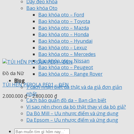
Dây đeo khóa
Bao khóa Oto
Bao khóa oto – Ford
Bao khóa oto – Toyota
Bao khóa oto – Mazda
Bao khóa oto – Honda
Bao khóa oto – Hyundai
Bao khóa oto – Lexuz
Bao khóa oto – Mercedes
Bao khóa oto – Nissan
Bao khóa oto – Peugeot
Đồ da Nữ
Bao khóa oto – Range Rover
Blog
TÚI HẾN PEROLA PE01 – ĐEN
7 cách nhận biết da thật và da giả đơn giản
nhất
Khoảng
2.000.000
₫
–
2.800.000
₫
Cách bảo quản đồ da – Bạn cần biết
giá:
Vì sao nên chọn da bò thật thay vì da bò giả?
từ
Da Bò Mill – Ưu nhược điểm và ứng dụng
2.000.000 ₫
Da Epsom – Ưu nhược điểm và ứng dụng
đến
2.800.000 ₫
Tìm