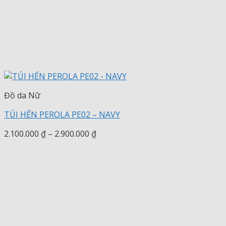
Đồ da Nữ
TÚI HẾN PEROLA PE02 – NAVY
Khoảng
2.100.000
₫
–
2.900.000
₫
giá:
từ
2.100.000 ₫
đến
2.900.000 ₫