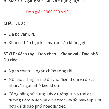
SIZE 30: Ngang 30* Cao 24 * Rộng 14,5cm
Đơn giá : 2.900.000 VND
CHẤT LIỆU :
Da bò vân EPI.
Khoen khóa hợp kim mạ cao cấp,không gỉ.
STYLE : Xách tay – Đeo chéo – Khoác vai – Dạo phố –
Dự tiệc.
Ngăn chính : 1 ngăn chính rộng rãi.
Nội thất : 1 ngăn mở để vừa điện thoại và đồ cá
nhân. 1 ngăn nhỏ kéo khóa.
Công năng sử dụng: Lấy ý tưởng từ vỏ trai đại
dương Perola
để vừa điện thoại và đồ makeup. Phù
hợp để đi dạo phố hoặc dự tiệc,