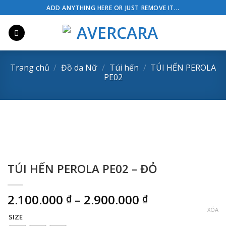
Skip
ADD ANYTHING HERE OR JUST REMOVE IT...
to
content
Trang chủ
/
Đồ da Nữ
/
Túi hến
/
TÚI HẾN PEROLA
PE02
TÚI HẾN PEROLA PE02 – ĐỎ
Khoảng
2.100.000
–
2.900.000
₫
₫
giá:
XÓA
SIZE
từ