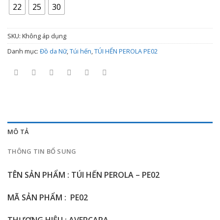
2.100.000 ₫
22
25
30
đến
2.900.000 ₫
SKU:
Không áp dụng
Danh mục:
Đồ da Nữ
,
Túi hến
,
TÚI HẾN PEROLA PE02
MÔ TẢ
THÔNG TIN BỔ SUNG
TÊN SẢN PHẨM : TÚI HẾN PEROLA – PE02
MÃ SẢN PHẨM : PE02
THƯƠNG HIỆU : AVERCARA