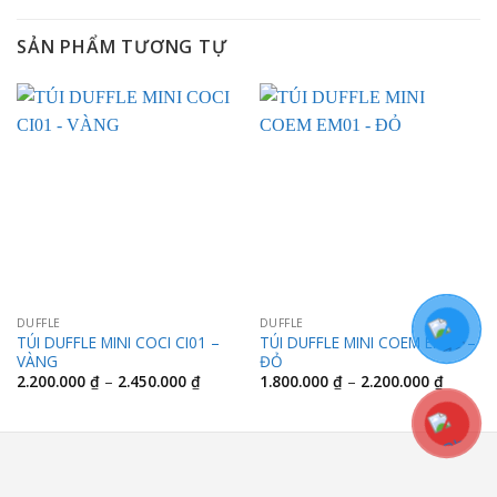
SẢN PHẨM TƯƠNG TỰ
DUFFLE
DUFFLE
TÚI DUFFLE MINI COCI CI01 –
TÚI DUFFLE MINI COEM EM01 –
VÀNG
ĐỎ
Khoảng
Khoảng
2.200.000
₫
–
2.450.000
₫
1.800.000
₫
–
2.200.000
₫
giá:
giá:
từ
từ
2.200.000 ₫
1.800.0
đến
đến
2.450.000 ₫
2.200.0