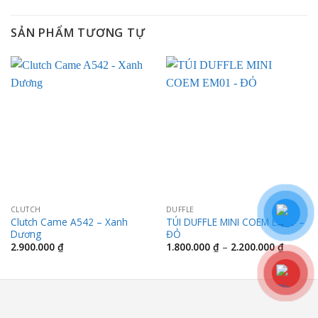
SẢN PHẨM TƯƠNG TỰ
CLUTCH
DUFFLE
Clutch Came A542 – Xanh
TÚI DUFFLE MINI COEM EM01 –
Dương
ĐỎ
Khoảng
2.900.000
₫
1.800.000
₫
–
2.200.000
₫
giá:
từ
1.800.0
đến
2.200.0