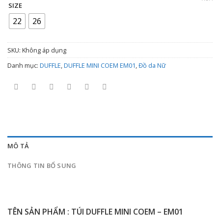
SIZE
từ
1.800.000 ₫
22
26
đến
2.200.000 ₫
SKU:
Không áp dụng
Danh mục:
DUFFLE
,
DUFFLE MINI COEM EM01
,
Đồ da Nữ
MÔ TẢ
THÔNG TIN BỔ SUNG
TÊN SẢN PHẨM : TÚI DUFFLE MINI COEM – EM01