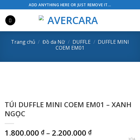
Skip
ADD ANYTHING HERE OR JUST REMOVE IT...
to
content
Trang chủ
/
Đồ da Nữ
/
DUFFLE
/
DUFFLE MINI
COEM EM01
TÚI DUFFLE MINI COEM EM01 – XANH
NGỌC
Khoảng
1.800.000
–
2.200.000
₫
₫
giá:
XÓA