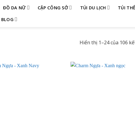
ĐỒ DA NỮ
CẶP CÔNG SỞ
TÚI DU LỊCH
TÚI TH
BLOG
Hiển thị 1–24 của 106 kế