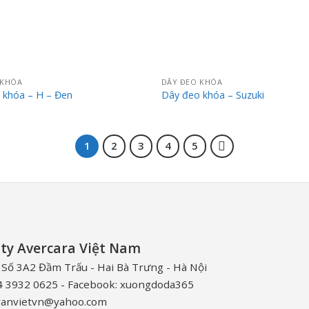
 KHÓA
DÂY ĐEO KHÓA
 khóa – H – Đen
Dây đeo khóa – Suzuki
1
2
3
4
5
ty Avercara Việt Nam
: Số 3A2 Đầm Trấu - Hai Bà Trưng - Hà Nội
24 3932 0625 - Facebook: xuongdoda365
 vanvietvn@yahoo.com