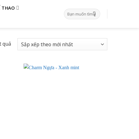
Ể THAO
Tìm
kiếm:
t quả