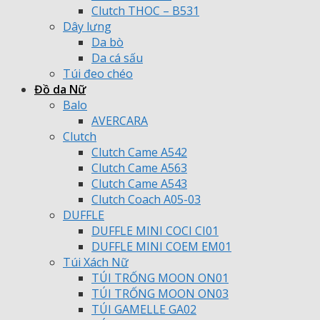
Clutch THOC – B531
Dây lưng
Da bò
Da cá sấu
Túi đeo chéo
Đồ da Nữ
Balo
AVERCARA
Clutch
Clutch Came A542
Clutch Came A563
Clutch Came A543
Clutch Coach A05-03
DUFFLE
DUFFLE MINI COCI CI01
DUFFLE MINI COEM EM01
Túi Xách Nữ
TÚI TRỐNG MOON ON01
TÚI TRỐNG MOON ON03
TÚI GAMELLE GA02