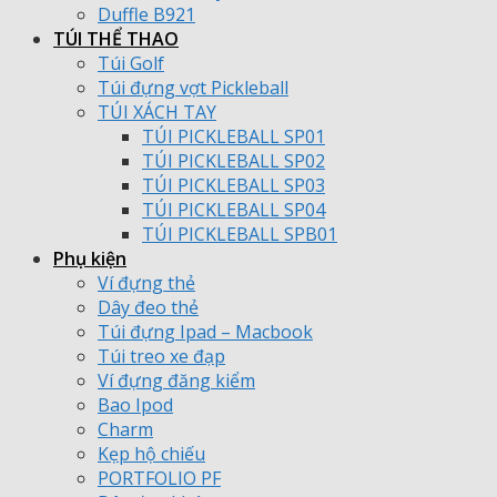
Duffle B921
TÚI THỂ THAO
Túi Golf
Túi đựng vợt Pickleball
TÚI XÁCH TAY
TÚI PICKLEBALL SP01
TÚI PICKLEBALL SP02
TÚI PICKLEBALL SP03
TÚI PICKLEBALL SP04
TÚI PICKLEBALL SPB01
Phụ kiện
Ví đựng thẻ
Dây đeo thẻ
Túi đựng Ipad – Macbook
Túi treo xe đạp
Ví đựng đăng kiểm
Bao Ipod
Charm
Kẹp hộ chiếu
PORTFOLIO PF