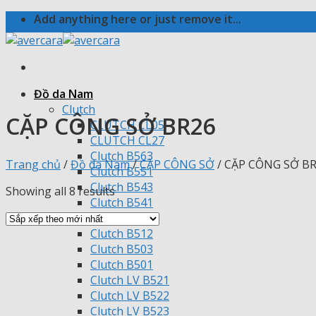
Skip
Add anything here or just remove it...
to
content
Đồ da Nam
Clutch
CẶP CÔNG SỞ BR26
CLUTCH CL05
CLUTCH CL27
Clutch B563
Trang chủ
/
Đồ da Nam
/
CẶP CÔNG SỞ
/
CẶP CÔNG SỞ BR
Clutch B551
Clutch B543
Showing all 8 results
Clutch B541
Clutch B513
Clutch B512
Clutch B503
Clutch B501
Clutch LV B521
Clutch LV B522
Clutch LV B523