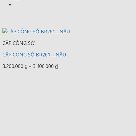
CẶP CÔNG SỞ
CẶP CÔNG SỞ BR261 – NÂU
Khoảng
3.200.000
₫
–
3.400.000
₫
giá:
từ
3.200.000 ₫
đến
3.400.000 ₫