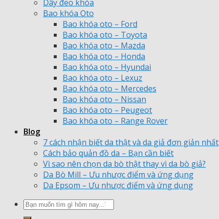
Dây đeo khóa
Bao khóa Oto
Bao khóa oto – Ford
Bao khóa oto – Toyota
Bao khóa oto – Mazda
Bao khóa oto – Honda
Bao khóa oto – Hyundai
Bao khóa oto – Lexuz
Bao khóa oto – Mercedes
Bao khóa oto – Nissan
Bao khóa oto – Peugeot
Bao khóa oto – Range Rover
Blog
7 cách nhận biết da thật và da giả đơn giản nhất
Cách bảo quản đồ da – Bạn cần biết
Vì sao nên chọn da bò thật thay vì da bò giả?
Da Bò Mill – Ưu nhược điểm và ứng dụng
Da Epsom – Ưu nhược điểm và ứng dụng
Tìm
kiếm: