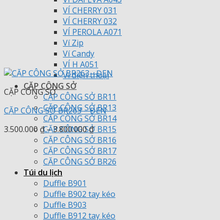
VÍ CHERRY 031
VÍ CHERRY 032
VÍ PEROLA A071
Ví Zip
Ví Candy
VÍ H A051
Ví điện thoại
CẶP CÔNG SỞ
CẶP CÔNG SỞ
CẶP CÔNG SỞ BR11
CẶP CÔNG SỞ BR13
CẶP CÔNG SỞ BR263 – ĐEN
CẶP CÔNG SỞ BR14
Khoảng
CẶP CÔNG SỞ BR15
3.500.000
₫
–
3.800.000
₫
giá:
CẶP CÔNG SỞ BR16
từ
CẶP CÔNG SỞ BR17
3.500.000 ₫
CẶP CÔNG SỞ BR26
đến
Túi du lịch
3.800.000 ₫
Duffle B901
Duffle B902 tay kéo
Duffle B903
Duffle B912 tay kéo