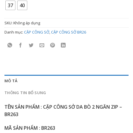
3.500.000 ₫
37
40
đến
3.800.000 ₫
SKU:
Không áp dụng
Danh mục:
CẶP CÔNG SỞ
,
CẶP CÔNG SỞ BR26
MÔ TẢ
THÔNG TIN BỔ SUNG
TÊN SẢN PHẨM : CẶP CÔNG SỞ DA BÒ 2 NGĂN ZIP –
BR263
MÃ SẢN PHẨM : BR263