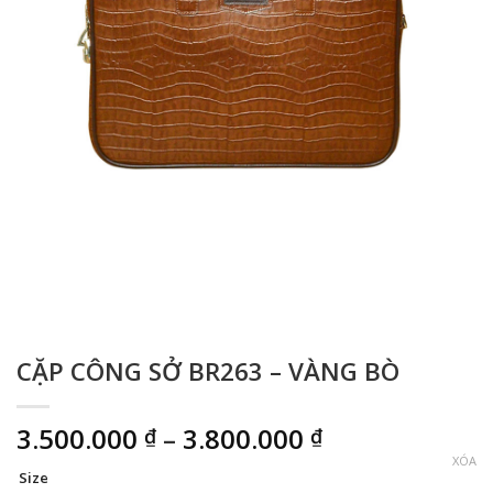
CẶP CÔNG SỞ BR263 – VÀNG BÒ
Khoảng
3.500.000
–
3.800.000
₫
₫
giá:
XÓA
Size
từ