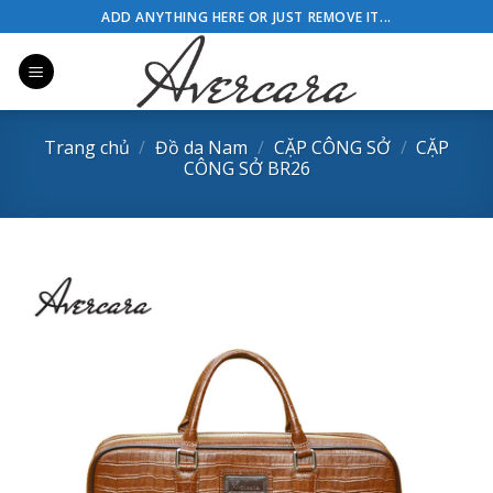
Skip
ADD ANYTHING HERE OR JUST REMOVE IT...
to
content
Trang chủ
/
Đồ da Nam
/
CẶP CÔNG SỞ
/
CẶP
CÔNG SỞ BR26