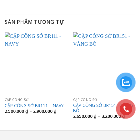
SẢN PHẨM TƯƠNG TỰ
CẶP CÔNG SỞ
CẶP CÔNG SỞ
CẶP CÔNG SỞ BR151 – VÀNG
CẶP CÔNG SỞ BR111 – NAVY
BÒ
Khoảng
2.500.000
₫
–
2.900.000
₫
giá:
Khoảng
2.650.000
₫
–
3.200.000
₫
từ
giá:
2.500.000 ₫
từ
đến
2.650.0
2.900.000 ₫
đến
3.200.0