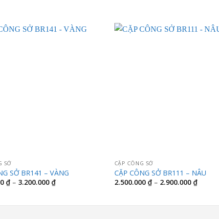
G SỞ
CẶP CÔNG SỞ
NG SỞ BR141 – VÀNG
CẶP CÔNG SỞ BR111 – NÂU
Khoảng
Khoản
00
₫
–
3.200.000
₫
2.500.000
₫
–
2.900.000
₫
giá:
giá:
từ
từ
2.900.000 ₫
2.500.
đến
đến
3.200.000 ₫
2.900.