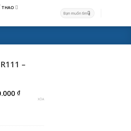
Ể THAO
Tìm
kiếm:
R111 –
Khoảng
0.000
₫
giá:
XÓA
từ
2.500.000 ₫
đến
2.900.000 ₫