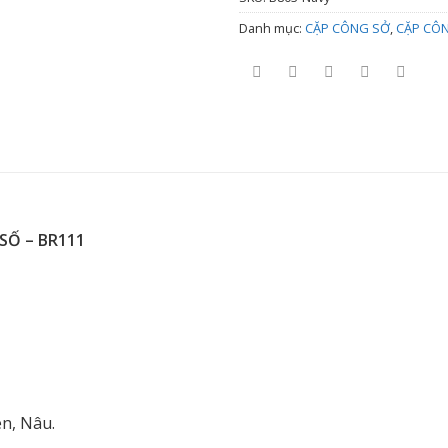
Danh mục:
CẶP CÔNG SỞ
,
CẶP CÔN
SỐ – BR111
en, Nâu.