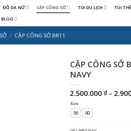
ĐỒ DA NỮ
CẶP CÔNG SỞ
TÚI DU LỊCH
TÚI TH
BLOG
SỞ
/
CẶP CÔNG SỞ BR11
CẶP CÔNG SỞ B
NAVY
2.500.000
–
2.90
₫
Size
36
40
SKU:
B803-Navy