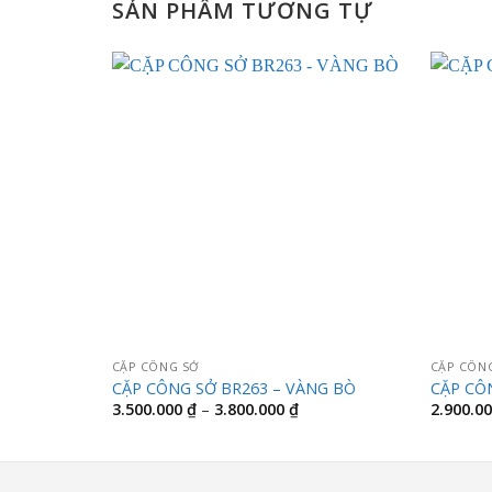
SẢN PHẨM TƯƠNG TỰ
CẶP CÔNG SỞ
CẶP CÔN
CẶP CÔNG SỞ BR263 – VÀNG BÒ
CẶP CÔ
Khoảng
3.500.000
₫
–
3.800.000
₫
2.900.0
giá:
từ
3.500.000 ₫
đến
3.800.000 ₫