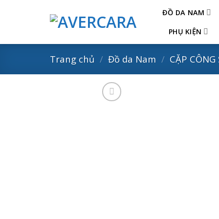
Skip
ĐỒ DA NAM
to
content
PHỤ KIỆN
Trang chủ
/
Đồ da Nam
/
CẶP CÔNG 