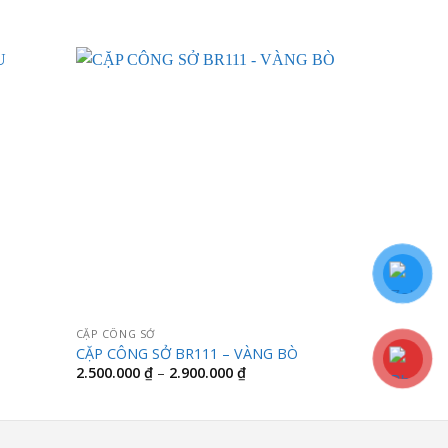
CẶP CÔNG SỞ
CẶP CÔNG SỞ
CẶP CÔNG SỞ BR111 – VÀNG BÒ
CẶP CÔNG S
g
Khoảng
2.500.000
₫
–
2.900.000
₫
3.500.000
₫
giá:
từ
000 ₫
2.500.000 ₫
đến
000 ₫
2.900.000 ₫