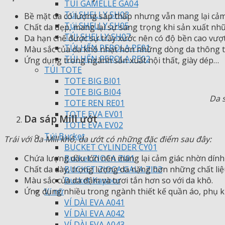
TÚI GAMELLE GA04
Túi SHELLY SH03
Bề mặt da có lượng sáp thấp nhưng vẫn mang lại cảm 
Túi SHELLY SH05
Chất da đẹp, mang lại sự sang trọng khi sản xuất n
TÚI SHELLY SH07
Da hạn chế được sự trầy xước nên có độ bền cao vượt 
TÚI HẾN PEROLA PE01
Màu sắc của da khô nhạt hơn những dòng da thông t
TÚI HẾN PEROLA PE02
Ứng dụng trong ngành sản xuất nội thất, giày dép…
TÚI TOTE
TOTE BIG BI01
TOTE BIG BI04
Da 
TOTE REN RE01
TOTE EVA EV01
Da sáp Mill ướt
TOTE EVA EV02
Túi Bucket
Trái với da Mill khô, da ướt có những đặc điểm sau đây:
BUCKET CYLINDER CY01
Chứa lượng dầu lớn nên mang lại cảm giác nhờn dính
Bucket ZIOCA ZI01
Chất da dày, trọng lượng da nặng hơn những chất liệ
BUCKET ZIOCA GALA ZI02
Màu sắc của da đậm và tươi tắn hơn so với da khô.
Bucket Kapoor
Ứng dụng nhiều trong ngành thiết kế quần áo, phụ ki
Ví nữ
VÍ DÀI EVA A041
VÍ DÀI EVA A042
VÍ DÀI EVA A043