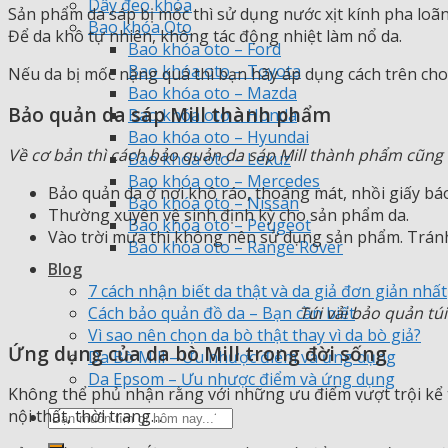
Dây đeo khóa
Sản phẩm da sáp bị mốc thì sử dụng nước xịt kính pha loãn
Bao khóa Oto
Để da khô tự nhiên, không tác động nhiệt làm nổ da.
Bao khóa oto – Ford
Bao khóa oto – Toyota
Nếu da bị mốc nặng quá thì bạn hãy áp dụng cách trên cho
Bao khóa oto – Mazda
Bảo quản da sáp Mill thành phẩm
Bao khóa oto – Honda
Bao khóa oto – Hyundai
Về cơ bản thì cách bảo quản da sáp Mill thành phẩm cũng
Bao khóa oto – Lexuz
Bao khóa oto – Mercedes
Bảo quản da ở nơi khô ráo, thoáng mát, nhồi giấy b
Bao khóa oto – Nissan
Thường xuyên vệ sinh định kỳ cho sản phẩm da.
Bao khóa oto – Peugeot
Vào trời mưa thì không nên sử dụng sản phẩm. Tránh
Bao khóa oto – Range Rover
Blog
7 cách nhận biết da thật và da giả đơn giản nhất
Túi vải bảo quản tú
Cách bảo quản đồ da – Bạn cần biết
Vì sao nên chọn da bò thật thay vì da bò giả?
Ứng dụng của da bò Mill trong đời sống
Da Bò Mill – Ưu nhược điểm và ứng dụng
Da Epsom – Ưu nhược điểm và ứng dụng
Không thể phủ nhận rằng với những ưu điểm vượt trội kể tr
nội thất, thời trang…
Tìm
kiếm: