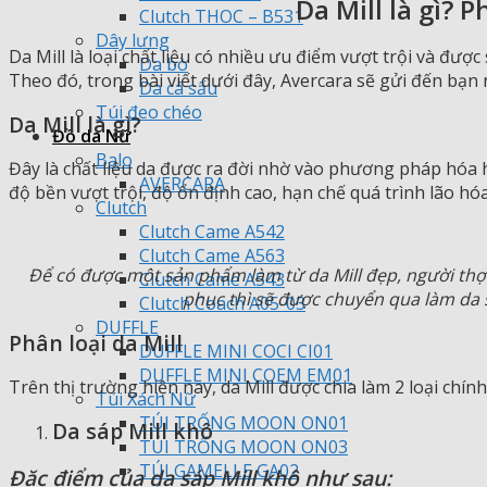
Da Mill là gì? 
Clutch THOC – B531
Dây lưng
Da Mill là loại chất liệu có nhiều ưu điểm vượt trội và đượ
Da bò
Theo đó, trong bài viết dưới đây, Avercara sẽ gửi đến bạn
Da cá sấu
Túi đeo chéo
Da Mill là gì?
Đồ da Nữ
Balo
Đây là chất liệu da được ra đời nhờ vào phương pháp hóa họ
AVERCARA
độ bền vượt trội, độ ổn định cao, hạn chế quá trình lão hóa
Clutch
Clutch Came A542
Clutch Came A563
Để có được một sản phẩm làm từ da Mill đẹp, người thợ
Clutch Came A543
phục thì sẽ được chuyển qua làm da sá
Clutch Coach A05-03
DUFFLE
Phân loại da Mill
DUFFLE MINI COCI CI01
DUFFLE MINI COEM EM01
Trên thị trường hiện nay, da Mill được chia làm 2 loại chí
Túi Xách Nữ
TÚI TRỐNG MOON ON01
Da sáp Mill khô
TÚI TRỐNG MOON ON03
TÚI GAMELLE GA02
Đặc điểm của da sáp Mill khô như sau: