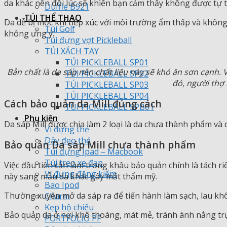
da khác nên đôi lúc sẽ khiến bạn cảm thấy không được tự 
Duffle B921
TÚI THỂ THAO
Da dễ bị mốc khi tiếp xúc với môi trường ẩm thấp và khôn
Túi Golf
không ưng ý.
Túi đựng vợt Pickleball
TÚI XÁCH TAY
TÚI PICKLEBALL SP01
Bản chất là da sáp nên chất liệu này sẽ khó ăn sơn cạnh. 
TÚI PICKLEBALL SP02
đó, người thợ
TÚI PICKLEBALL SP03
TÚI PICKLEBALL SP04
Cách bảo quản da Mill đúng cách
TÚI PICKLEBALL SPB01
Phụ kiện
Da sáp Mill được chia làm 2 loại là da chưa thành phẩm và
Ví đựng thẻ
Dây đeo thẻ
Bảo quản Da sáp Mill chưa thành phẩm
Túi đựng Ipad – Macbook
Túi treo xe đạp
Việc đầu tiên cần làm trong khâu bảo quản chính là tách ri
Ví đựng đăng kiểm
này sang mẫu da khác gây mất thẩm mỹ.
Bao Ipod
Thường xuyên mở da sáp ra để tiến hành làm sạch, lau kh
Charm
Kẹp hộ chiếu
Bảo quản da ở nơi khô thoáng, mát mẻ, tránh ánh nắng trực
PORTFOLIO PF