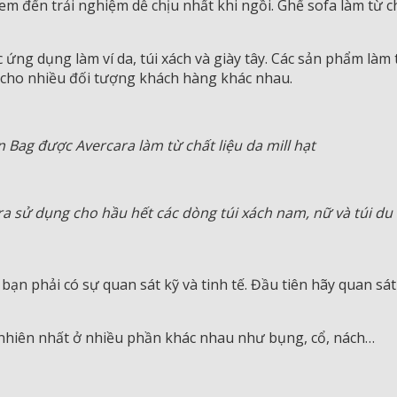
em đến trải nghiệm dễ chịu nhất khi ngồi. Ghế sofa làm từ c
c ứng dụng làm ví da, túi xách và giày tây. Các sản phẩm là
 cho nhiều đối tượng khách hàng khác nhau.
 Bag được Avercara làm từ chất liệu da mill hạt
ra sử dụng cho hầu hết các dòng túi xách nam, nữ và túi du 
i bạn phải có sự quan sát kỹ và tinh tế. Đầu tiên hãy quan s
 nhiên nhất ở nhiều phần khác nhau như bụng, cổ, nách…