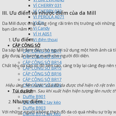
VÍ CHERRY 031
VÍ CHERRY 032
III. Ưu điểm và nhược điểm của da Mill
VÍ PEROLA A071
Ví Zip
Da Mill được ứng dụng rộng rãi trên thị trường với nhữn
Ví Candy
bạn cần nắm rõ:
VÍ H A051
Ưu điểm
Ví điện thoại
CẶP CÔNG SỞ
Da sáp Mill đem đến cho người sử dụng một hình ảnh cá tín
CẶP CÔNG SỞ BR11
gây được ấn tượng mạnh cho người đối diện.
CẶP CÔNG SỞ BR13
CẶP CÔNG SỞ BR14
Chất liệu da sáp có độ bền cao, càng trầy lại càng đẹp nên
CẶP CÔNG SỞ BR15
CẶP CÔNG SỞ BR16
CẶP CÔNG SỞ BR17
Hiệu ứng “lên nước” của đồ da được thể hiện rõ rệt trên d
CẶP CÔNG SỞ BR26
phẩm. Sau khi xuất hiện hiện tượng lên nước th
Túi du lịch
Duffle B901
Nhược điểm
Duffle B902 tay kéo
Duffle B903
Với những người không thích đồ da có quá nhiều sự trầy xướ
Duffle B912 tay kéo