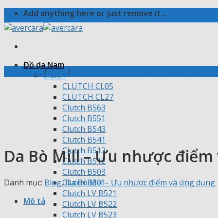
Skip
Add anything here or just remove it...
to
content
Đồ da Nam
Trang chủ
/
Blog
/
Da Bò Mill – Ưu nhược điểm và ứng dụ
Clutch
CLUTCH CL05
CLUTCH CL27
Clutch B563
Clutch B551
Clutch B543
Clutch B541
Clutch B513
Da Bò Mill – Ưu nhược điểm
Clutch B512
Clutch B503
Danh mục:
Blog
,
Da Bò Mill – Ưu nhược điểm và ứng dụng
Clutch B501
Clutch LV B521
Mô tả
Clutch LV B522
Clutch LV B523