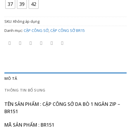
2.650.000 ₫
37
39
42
đến
3.200.000 ₫
SKU:
Không áp dụng
Danh mục:
CẶP CÔNG SỞ
,
CẶP CÔNG SỞ BR15
MÔ TẢ
THÔNG TIN BỔ SUNG
TÊN SẢN PHẨM : CẶP CÔNG SỞ DA BÒ 1 NGĂN ZIP –
BR151
MÃ SẢN PHẨM : BR151