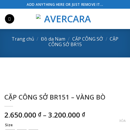
Skip
ADD ANYTHING HERE OR JUST REMOVE IT...
to
content
Trang chủ
/
Đồ da Nam
/
CẶP CÔNG SỞ
/
CẶP
CÔNG SỞ BR15
CẶP CÔNG SỞ BR151 – VÀNG BÒ
Khoảng
2.650.000
–
3.200.000
₫
₫
giá:
XÓA
Size
từ