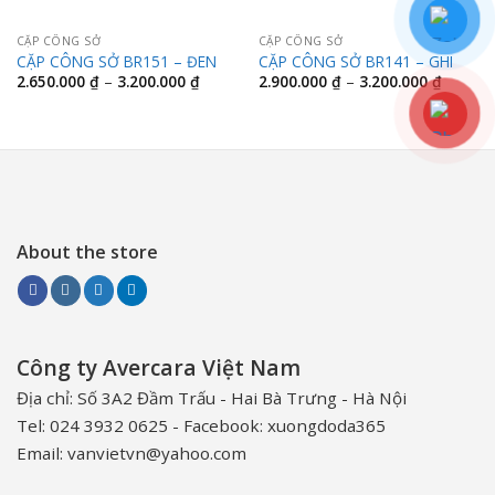
CẶP CÔNG SỞ
CẶP CÔNG SỞ
CẶP CÔNG SỞ BR151 – ĐEN
CẶP CÔNG SỞ BR141 – GHI
Khoảng
Khoảng
2.650.000
₫
–
3.200.000
₫
2.900.000
₫
–
3.200.000
₫
giá:
giá:
từ
từ
2.650.000 ₫
2.900.0
đến
đến
3.200.000 ₫
3.200.0
About the store
Công ty Avercara Việt Nam
Địa chỉ: Số 3A2 Đầm Trấu - Hai Bà Trưng - Hà Nội
Tel: 024 3932 0625 - Facebook: xuongdoda365
Email: vanvietvn@yahoo.com