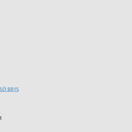
SỞ BR15
1