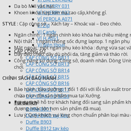
Da bò Mill vân hạt.
VÍ CHERRY 031
Khoen khóa hợp kim mạ cao cấp,không gỉ.
VÍ CHERRY 032
VÍ PEROLA A071
STYLE :
Cặp công sở – Xách tay – Khoác vai – Đeo chéo.
Ví Zip
Ví Candy
Ngăn chính : 1 ngăn chính kéo khóa hai chiều miệng 
VÍ H A051
Nội thất : 1 ngăn chống sốc đựng laptop. 1 ngăn phụ
Ví điện thoại
Mặt ngoài : một ngăn phụ kéo khóa : đựng vừa sạc và 
CẶP CÔNG SỞ
Dây đeo chéo: dây dù phối da, tăng giảm và tháo rời.
CẶP CÔNG SỞ BR11
Công năng sử dụng: Công sở, doanh nhân. Dòng Unise
CẶP CÔNG SỞ BR13
chơi.
CẶP CÔNG SỞ BR14
CẶP CÔNG SỞ BR15
CHÍNH SÁCH BẢO HÀNH :
CẶP CÔNG SỞ BR16
Bảo hành, bảo dưỡng: 1 đổi 1 đối với lỗi sản xuất t
CẶP CÔNG SỞ BR17
chữa trọn đời sản phẩm mua tại Xưởng.
CẶP CÔNG SỞ BR26
Avercara sẽ hỗ trợ khách hàng đổi sang sản phẩm kh
Túi du lịch
đương hoặc lớn hơn sản phẩm đã mua).
Duffle B901
Lưu ý: Quý khách vui lòng chọn chuẩn phân loại màu 
Duffle B902 tay kéo
Duffle B903
Duffle B912 tay kéo