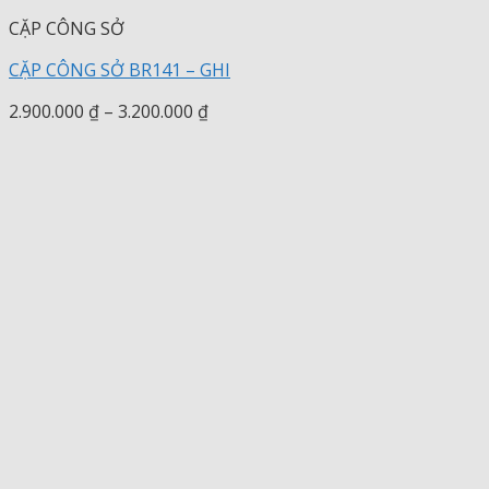
CẶP CÔNG SỞ
CẶP CÔNG SỞ BR141 – GHI
Khoảng
2.900.000
₫
–
3.200.000
₫
giá:
từ
2.900.000 ₫
đến
3.200.000 ₫