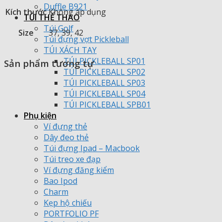
Duffle B921
Kích thước
Không áp dụng
TÚI THỂ THAO
Túi Golf
Size
37, 39, 42
Túi đựng vợt Pickleball
TÚI XÁCH TAY
TÚI PICKLEBALL SP01
Sản phẩm tương tự
TÚI PICKLEBALL SP02
TÚI PICKLEBALL SP03
TÚI PICKLEBALL SP04
TÚI PICKLEBALL SPB01
Phụ kiện
Ví đựng thẻ
Dây đeo thẻ
Túi đựng Ipad – Macbook
Túi treo xe đạp
Ví đựng đăng kiểm
Bao Ipod
Charm
Kẹp hộ chiếu
PORTFOLIO PF