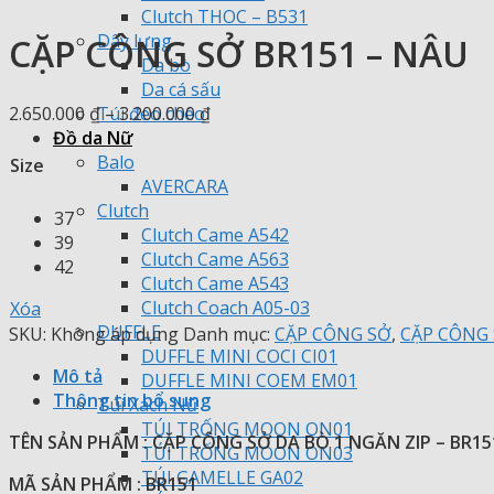
Clutch THOC – B531
Dây lưng
CẶP CÔNG SỞ BR151 – NÂU
Da bò
Da cá sấu
Khoảng
2.650.000
₫
–
3.200.000
₫
Túi đeo chéo
giá:
Đồ da Nữ
từ
Balo
Size
2.650.000 ₫
AVERCARA
đến
Clutch
37
3.200.000 ₫
Clutch Came A542
39
Clutch Came A563
42
Clutch Came A543
Clutch Coach A05-03
Xóa
DUFFLE
SKU:
Không áp dụng
Danh mục:
CẶP CÔNG SỞ
,
CẶP CÔNG 
DUFFLE MINI COCI CI01
Mô tả
DUFFLE MINI COEM EM01
Thông tin bổ sung
Túi Xách Nữ
TÚI TRỐNG MOON ON01
TÊN SẢN PHẨM : CẶP CÔNG SỞ DA BÒ 1 NGĂN ZIP – BR15
TÚI TRỐNG MOON ON03
TÚI GAMELLE GA02
MÃ SẢN PHẨM : BR151