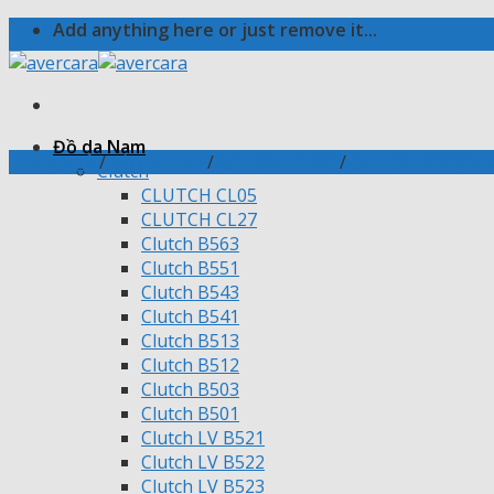
Skip
Add anything here or just remove it...
to
content
Đồ da Nam
Trang chủ
/
Đồ da Nam
/
CẶP CÔNG SỞ
/
CẶP CÔNG SỞ B
Clutch
CLUTCH CL05
CLUTCH CL27
Clutch B563
Clutch B551
Clutch B543
Clutch B541
Clutch B513
Clutch B512
Clutch B503
Clutch B501
Clutch LV B521
Clutch LV B522
Clutch LV B523