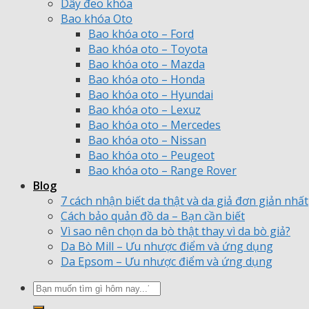
Dây đeo khóa
Bao khóa Oto
Bao khóa oto – Ford
Bao khóa oto – Toyota
Bao khóa oto – Mazda
Bao khóa oto – Honda
Bao khóa oto – Hyundai
Bao khóa oto – Lexuz
Bao khóa oto – Mercedes
Bao khóa oto – Nissan
Bao khóa oto – Peugeot
Bao khóa oto – Range Rover
Blog
7 cách nhận biết da thật và da giả đơn giản nhất
Cách bảo quản đồ da – Bạn cần biết
Vì sao nên chọn da bò thật thay vì da bò giả?
Da Bò Mill – Ưu nhược điểm và ứng dụng
Da Epsom – Ưu nhược điểm và ứng dụng
Tìm
kiếm: