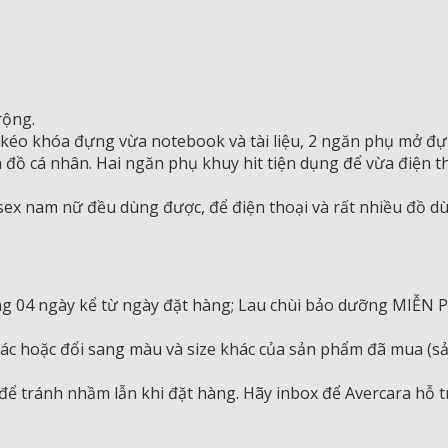
rộng.
 kéo khóa đựng vừa notebook và tài liệu, 2 ngăn phụ mở đựn
đồ cá nhân. Hai ngăn phụ khuy hit tiện dụng để vừa điện th
x nam nữ đều dùng được, để điện thoại và rất nhiều đồ dù
rong 04 ngày kể từ ngày đặt hàng; Lau chùi bảo dưỡng MIỄN 
ác hoặc đổi sang màu và size khác của sản phẩm đã mua (sản
để tránh nhầm lẫn khi đặt hàng. Hãy inbox để Avercara hỗ t