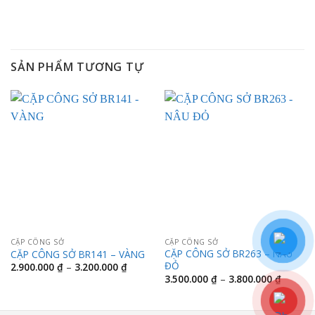
SẢN PHẨM TƯƠNG TỰ
CẶP CÔNG SỞ
CẶP CÔNG SỞ
CẶP CÔNG SỞ BR263 – NÂU
CẶP CÔNG SỞ BR141 – VÀNG
ĐỎ
Khoảng
2.900.000
₫
–
3.200.000
₫
giá:
Khoảng
3.500.000
₫
–
3.800.000
₫
từ
giá:
2.900.000 ₫
từ
đến
3.500.0
3.200.000 ₫
đến