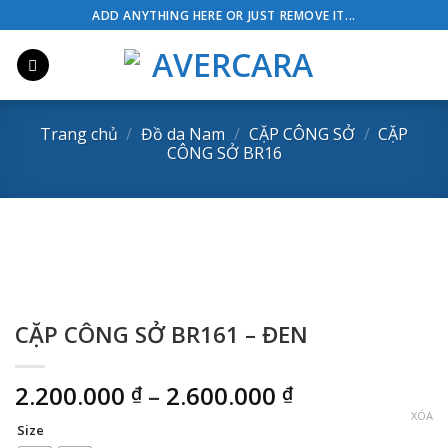
Skip
ADD ANYTHING HERE OR JUST REMOVE IT...
to
content
Trang chủ
/
Đồ da Nam
/
CẶP CÔNG SỞ
/
CẶP
CÔNG SỞ BR16
CẶP CÔNG SỞ BR161 – ĐEN
Khoảng
2.200.000
–
2.600.000
₫
₫
giá:
XÓA
Size
từ