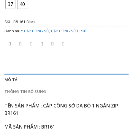
2.200.000 ₫
37
40
đến
2.600.000 ₫
SKU:
B8-161-Black
Danh mục:
CẶP CÔNG SỞ
,
CẶP CÔNG SỞ BR16
MÔ TẢ
THÔNG TIN BỔ SUNG
TÊN SẢN PHẨM : CẶP CÔNG SỞ DA BÒ 1 NGĂN ZIP –
BR161
MÃ SẢN PHẨM : BR161