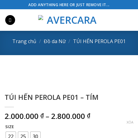
Skip
ADD ANYTHING HERE OR JUST REMOVE IT...
to
content
Trang chủ
/
Đồ da Nữ
/
TÚI HẾN PEROLA PE01
TÚI HẾN PEROLA PE01 – TÍM
Khoảng
2.000.000
–
2.800.000
₫
₫
giá:
XÓA
SIZE
từ
2.000.000 ₫
22
25
30