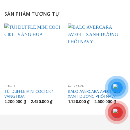
SẢN PHẨM TƯƠNG TỰ
DUFFLE
AVERCARA
TÚI DUFFLE MINI COCI CI01 –
BALO AVERCARA AVE01 –
VÀNG HOA
XANH DƯƠNG PHỐI NAVY
Khoảng
Khoảng
2.200.000
₫
–
2.450.000
₫
1.750.000
₫
–
2.600.000
₫
giá:
giá:
từ
từ
2.200.000 ₫
1.750.0
đến
đến
2.450.000 ₫
2.600.0