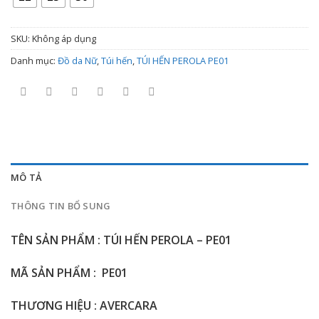
đến
2.800.000 ₫
SKU:
Không áp dụng
Danh mục:
Đồ da Nữ
,
Túi hến
,
TÚI HẾN PEROLA PE01
MÔ TẢ
THÔNG TIN BỔ SUNG
TÊN SẢN PHẨM : TÚI HẾN PEROLA – PE01
MÃ SẢN PHẨM : PE01
THƯƠNG HIỆU : AVERCARA