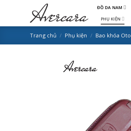
Skip
ĐỒ DA NAM
to
content
PHỤ KIỆN
Trang chủ
/
Phụ kiện
/
Bao khóa Oto