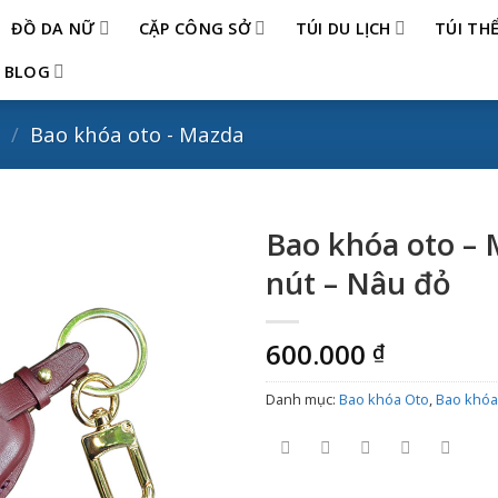
ĐỒ DA NỮ
CẶP CÔNG SỞ
TÚI DU LỊCH
TÚI TH
BLOG
/
Bao khóa oto - Mazda
Bao khóa oto – 
nút – Nâu đỏ
600.000
₫
Danh mục:
Bao khóa Oto
,
Bao khóa