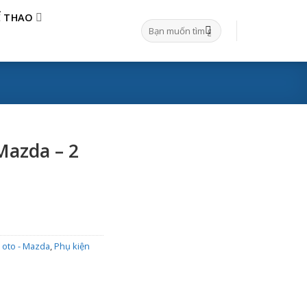
Ể THAO
Tìm
kiếm:
Mazda – 2
 oto - Mazda
,
Phụ kiện