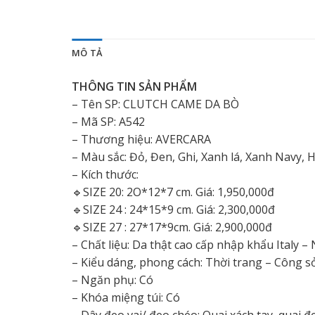
MÔ TẢ
THÔNG TIN SẢN PHẨM
– Tên SP: CLUTCH CAME DA BÒ
– Mã SP: A542
– Thương hiệu: AVERCARA
– Màu sắc: Đỏ, Đen, Ghi, Xanh lá, Xanh Navy,
– Kích thước:
🔹️SIZE 20: 2O*12*7 cm. Giá: 1,950,000đ
🔹️SIZE 24 : 24*15*9 cm. Giá: 2,300,000đ
🔹️SIZE 27 : 27*17*9cm. Giá: 2,900,000đ
– Chất liệu: Da thật cao cấp nhập khẩu Italy –
– Kiểu dáng, phong cách: Thời trang – Công sở
– Ngăn phụ: Có
– Khóa miệng túi: Có
– Dây đeo vai/ đeo chéo: Quai xách tay, quai đ