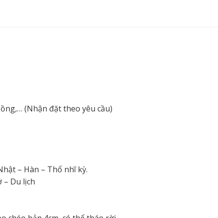
 Hồng,… (Nhận đặt theo yêu cầu)
 Nhật – Hàn – Thổ nhĩ kỳ.
 – Du lịch
eo chéo bản 4cm, có thể tháo rời.