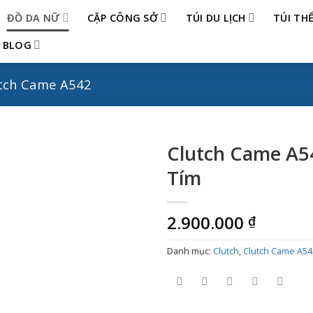
ĐỒ DA NỮ
CẶP CÔNG SỞ
TÚI DU LỊCH
TÚI TH
BLOG
tch Came A542
Clutch Came A5
Tím
2.900.000
₫
Danh mục:
Clutch
,
Clutch Came A54