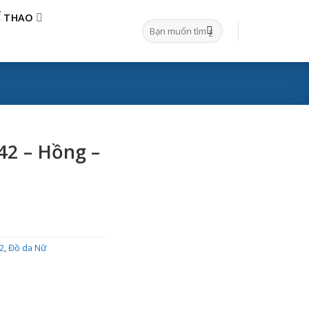
Ể THAO
Tìm
kiếm:
42 – Hồng –
2
,
Đồ da Nữ