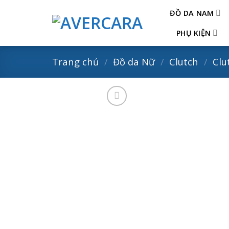
Skip
ĐỒ DA NAM
to
content
PHỤ KIỆN
Trang chủ
/
Đồ da Nữ
/
Clutch
/
Clu