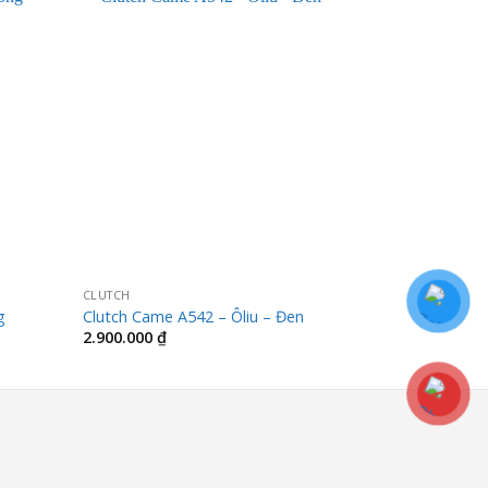
CLUTCH
AVERCARA
g
Clutch Came A542 – Ôliu – Đen
BALO AVERC
2.900.000
₫
1.750.000
₫