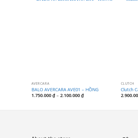
AVERCARA
CLUTCH
BALO AVERCARA AVE01 – HỒNG
Clutch 
Khoảng
1.750.000
₫
–
2.100.000
₫
2.900.0
giá:
từ
1.750.000 ₫
đến
2.100.000 ₫