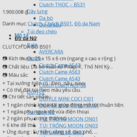
Clutch THOC – B531
Dây lưng
1.900.000
₫
Da bò
Danh mục:
Clutch
,
Clutch B501
,
Đồ da Nam
Da cá sấu
Túi đeo chéo
Mô tả
Đồ da Nữ
Balo
CLUTCH DA BÒ B501
AVERCARA
📷 Kích thước: 25 x 15 x 6 cm (ngang x cao x rộng )
Clutch
Clutch Came A542
📷 Chất liệu: Da bò xuất xứ Pháp, Ý, Thổ Nhĩ Kỳ…
Clutch Came A563
📷 Màu sắc:
Clutch Came A543
+ Tại xưởng hiện có : Đen, nâu, navy
Clutch Coach A05-03
+ Có thể đặt túi theo màu yêu cầu.
DUFFLE
📷 Chi tiết sản phẩm :
DUFFLE MINI COCI CI01
+ 1 ngăn chính khóa dài giúp đóng mở túi thuận tiện.
DUFFLE MINI COEM EM01
+ 1 ngăn phụ ngoài để vừa điện thoại.
Túi Xách Nữ
+ 2 ngăn phụ trong thân túi
TÚI TRỐNG MOON ON01
+ 6 khe để thẻ
TÚI TRỐNG MOON ON03
+ Ứng dụng : Sự kiện, công sở, dạo phố, …
TÚI GAMELLE GA02