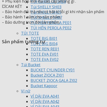
+ Phụ kiện hợp kim mạ cao cấp không gỉ .
TÚI GAMELLE GA04
💥CAM KẾT
Túi SHELLY SH03
– Bảo hành đổi trả nếu có bât kì lỗi gì khi nhận sản phẩm
Túi SHELLY SH05
– Bảo hành 1 năm cho sản phẩm.
TÚI SHELLY SH07
– Bảo dưỡng trọn đời sản phẩm.
TÚI HẾN PEROLA PE01
TÚI HẾN PEROLA PE02
TÚI TOTE
TOTE BIG BI01
Sản phẩm tương tự
TOTE BIG BI04
TOTE REN RE01
TOTE EVA EV01
TOTE EVA EV02
Túi Bucket
BUCKET CYLINDER CY01
Bucket ZIOCA ZI01
BUCKET ZIOCA GALA ZI02
Bucket Kapoor
Ví nữ
VÍ DÀI EVA A041
VÍ DÀI EVA A042
VÍ DÀI EVA A043