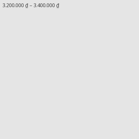
Khoảng
3.200.000
₫
–
3.400.000
₫
giá:
từ
3.200.000 ₫
đến
3.400.000 ₫