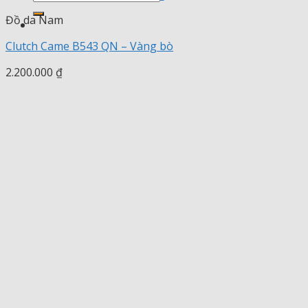
kiếm:
Đồ da Nam
Clutch Came B543 QN – Vàng bò
2.200.000
₫