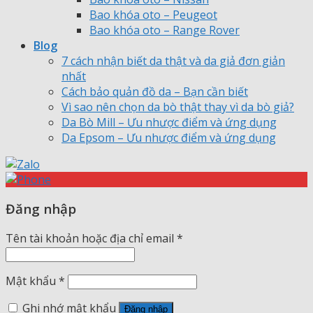
Bao khóa oto – Peugeot
Bao khóa oto – Range Rover
Blog
7 cách nhận biết da thật và da giả đơn giản
nhất
Cách bảo quản đồ da – Bạn cần biết
Vì sao nên chọn da bò thật thay vì da bò giả?
Da Bò Mill – Ưu nhược điểm và ứng dụng
Da Epsom – Ưu nhược điểm và ứng dụng
Đăng nhập
Tên tài khoản hoặc địa chỉ email
*
Mật khẩu
*
Ghi nhớ mật khẩu
Đăng nhập