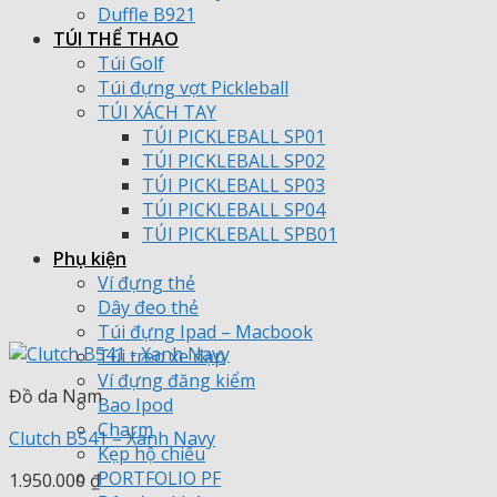
Duffle B921
TÚI THỂ THAO
Túi Golf
Túi đựng vợt Pickleball
TÚI XÁCH TAY
TÚI PICKLEBALL SP01
TÚI PICKLEBALL SP02
TÚI PICKLEBALL SP03
TÚI PICKLEBALL SP04
TÚI PICKLEBALL SPB01
Phụ kiện
Ví đựng thẻ
Dây đeo thẻ
Túi đựng Ipad – Macbook
Túi treo xe đạp
Ví đựng đăng kiểm
Đồ da Nam
Bao Ipod
Charm
Clutch B541 – Xanh Navy
Kẹp hộ chiếu
PORTFOLIO PF
1.950.000
₫