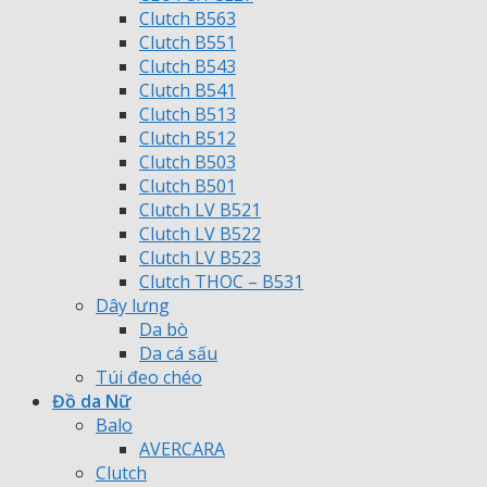
Clutch B563
Clutch B551
Clutch B543
Clutch B541
Clutch B513
Clutch B512
Clutch B503
Clutch B501
Clutch LV B521
Clutch LV B522
Clutch LV B523
Clutch THOC – B531
Dây lưng
Da bò
Da cá sấu
Túi đeo chéo
Đồ da Nữ
Balo
AVERCARA
Clutch