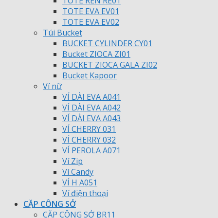
TOTE REN RE01
TOTE EVA EV01
TOTE EVA EV02
Túi Bucket
BUCKET CYLINDER CY01
Bucket ZIOCA ZI01
BUCKET ZIOCA GALA ZI02
Bucket Kapoor
Ví nữ
VÍ DÀI EVA A041
VÍ DÀI EVA A042
VÍ DÀI EVA A043
VÍ CHERRY 031
VÍ CHERRY 032
VÍ PEROLA A071
Ví Zip
Ví Candy
VÍ H A051
Ví điện thoại
CẶP CÔNG SỞ
CẶP CÔNG SỞ BR11