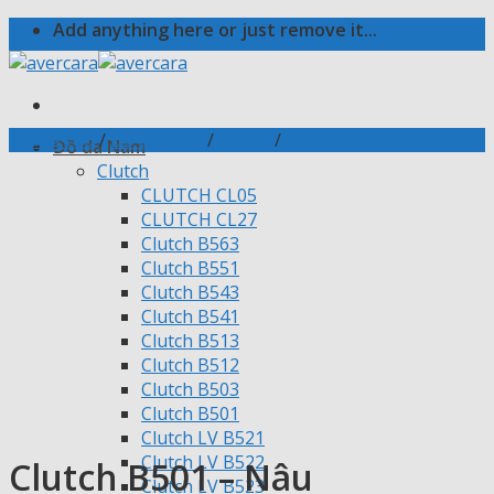
Skip
Add anything here or just remove it...
to
content
Trang chủ
/
Đồ da Nam
/
Clutch
/
Clutch B501
Đồ da Nam
Clutch
CLUTCH CL05
CLUTCH CL27
Clutch B563
Clutch B551
Clutch B543
Clutch B541
Clutch B513
Clutch B512
Clutch B503
Clutch B501
Clutch LV B521
Clutch LV B522
Clutch B501 – Nâu
Clutch LV B523