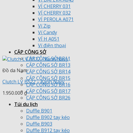
VÍ CHERRY 031
VÍ CHERRY 032
VÍ PEROLA A071
Ví Zip
Ví Candy
VÍ H A051
Ví điện thoại
CẶP CÔNG SỞ
CẶP CÔNG SỞ BR11
CẶP CÔNG SỞ BR13
Đồ da Nam
CẶP CÔNG SỞ BR14
CẶP CÔNG SỞ BR15
Clutch LV B522 – Xanh Navy
CẶP CÔNG SỞ BR16
CẶP CÔNG SỞ BR17
1.950.000
₫
CẶP CÔNG SỞ BR26
Túi du lịch
Duffle B901
Duffle B902 tay kéo
Duffle B903
Duffle B912 tay kéo