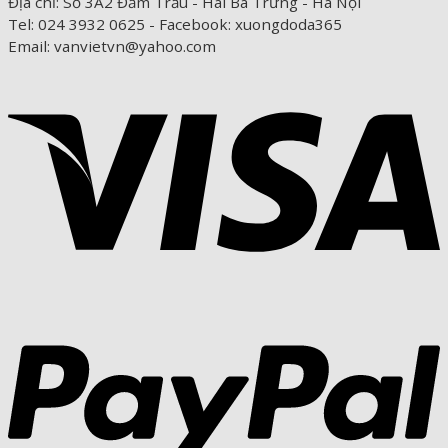
Địa chỉ: Số 3A2 Đầm Trấu - Hai Bà Trưng - Hà Nội
Tel: 024 3932 0625 - Facebook: xuongdoda365
Email: vanvietvn@yahoo.com