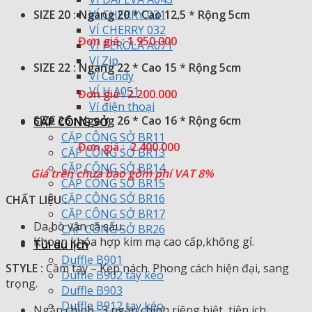
SIZE 20 : Ngang 20 * Cao 12,5 * Rộng 5cm
VÍ CHERRY 031
VÍ CHERRY 032
Đơn giá : 1.950.000
VÍ PEROLA A071
Ví Zip
️SIZE 22 : Ngang 22 * Cao 15 * Rộng 5cm
Ví Candy
VÍ H A051
Đơn giá : 2.200.000
Ví điện thoại
️SIZE 26 : Ngang 26 * Cao 16 * Rộng 6cm
CẶP CÔNG SỞ
CẶP CÔNG SỞ BR11
Đơn giá : 2.400.000
CẶP CÔNG SỞ BR13
CẶP CÔNG SỞ BR14
Giá trên chưa bao gồm phí VAT 8%
CẶP CÔNG SỞ BR15
CẶP CÔNG SỞ BR16
CHẤT LIỆU :
CẶP CÔNG SỞ BR17
Da bò vân cá sấu.
CẶP CÔNG SỞ BR26
Khoen khóa hợp kim mạ cao cấp,không gỉ.
Túi du lịch
Duffle B901
STYLE :
Cầm tay – Kẹp nách. Phong cách hiện đại, sang
Duffle B902 tay kéo
trọng.
Duffle B903
Duffle B912 tay kéo
Ngăn chính : 3 ngăn chính riêng biệt, tiện ích.