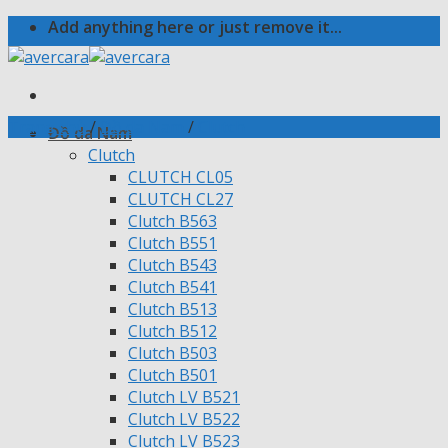
Skip
Add anything here or just remove it...
to
content
Trang chủ
/
Đồ da Nam
/
Clutch
Đồ da Nam
Clutch
CLUTCH CL05
CLUTCH CL27
Clutch B563
Clutch B551
Clutch B543
Clutch B541
Clutch B513
Clutch B512
Clutch B503
Clutch B501
Clutch LV B521
Clutch LV B522
Clutch LV B523