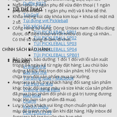
Duffle B921
Ngăn phụ : 2 ngăn phụ để vừa điện thoại ( 1 ngăn
TÚI THỂ THAO
phụ kéo khóa + 1 ngăn phụ mở) và 6 khe dể thẻ.
Túi Golf
Khóa miệng túi: dây khóa kim loại + khóa số mật mã
Túi đựng vợt Pickleball
2 số.
TÚI XÁCH TAY
Công năng sử dụng: Dòng Unisex nam nữ đều dùng
TÚI PICKLEBALL SP01
được, để điện thoại và rất nhiều đồ dùng cá nhân…
TÚI PICKLEBALL SP02
Có thể sử dụng đi làm, đi chơi.
TÚI PICKLEBALL SP03
CHÍNH SÁCH BẢO HÀNH :
TÚI PICKLEBALL SP04
TÚI PICKLEBALL SPB01
Bảo hành, bảo dưỡng: 1 đổi 1 đối với lỗi sản xuất
Phụ kiện
trong 04 ngày kể từ ngày đặt hàng; Lau chùi bảo
Ví đựng thẻ
dưỡng MIỄN PHÍ trọn đời sản phẩm; Hỗ trợ sửa
Dây đeo thẻ
chữa trọn đời sản phẩm mua tại Xưởng.
Túi đựng Ipad – Macbook
Avercara sẽ hỗ trợ khách hàng đổi sang sản phẩm
Túi treo xe đạp
khác hoặc đổi sang màu và size khác của sản phẩm
Ví đựng đăng kiểm
đã mua (sản phẩm đổi phải có giá trị tương đương
Bao Ipod
hoặc lớn hơn sản phẩm đã mua).
Charm
Lưu ý:
Quý khách vui lòng chọn chuẩn phân loại
Kẹp hộ chiếu
màu để tránh nhầm lẫn khi đặt hàng. Hãy inbox để
PORTFOLIO PF
Avercara hỗ trợ tư vấn cho bạn nhé.