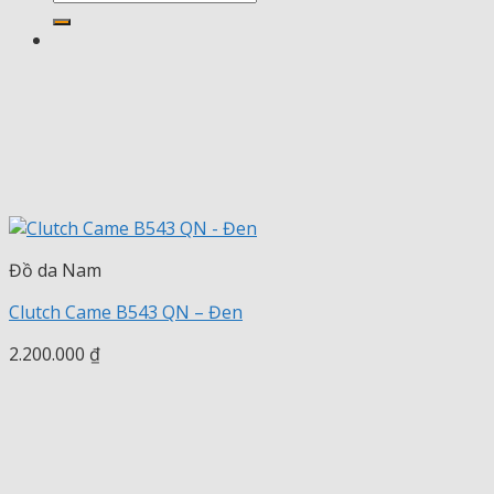
kiếm:
Đồ da Nam
Clutch Came B543 QN – Đen
2.200.000
₫