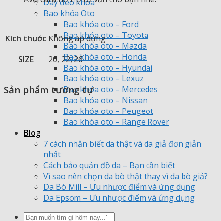
Dây đeo khóa
Bao khóa Oto
Bao khóa oto – Ford
Bao khóa oto – Toyota
Kích thước
Không áp dụng
Bao khóa oto – Mazda
Bao khóa oto – Honda
SIZE
20, 22, 26
Bao khóa oto – Hyundai
Bao khóa oto – Lexuz
Sản phẩm tương tự
Bao khóa oto – Mercedes
Bao khóa oto – Nissan
Bao khóa oto – Peugeot
Bao khóa oto – Range Rover
Blog
7 cách nhận biết da thật và da giả đơn giản
nhất
Cách bảo quản đồ da – Bạn cần biết
Vì sao nên chọn da bò thật thay vì da bò giả?
Da Bò Mill – Ưu nhược điểm và ứng dụng
Da Epsom – Ưu nhược điểm và ứng dụng
Tìm