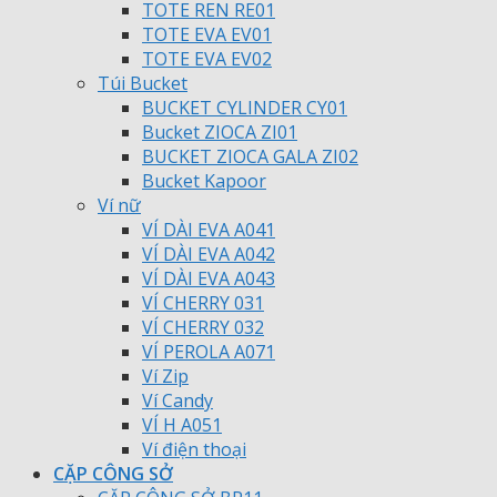
TOTE REN RE01
TOTE EVA EV01
TOTE EVA EV02
Túi Bucket
BUCKET CYLINDER CY01
Bucket ZIOCA ZI01
BUCKET ZIOCA GALA ZI02
Bucket Kapoor
Ví nữ
VÍ DÀI EVA A041
VÍ DÀI EVA A042
VÍ DÀI EVA A043
VÍ CHERRY 031
VÍ CHERRY 032
VÍ PEROLA A071
Ví Zip
Ví Candy
VÍ H A051
Ví điện thoại
CẶP CÔNG SỞ