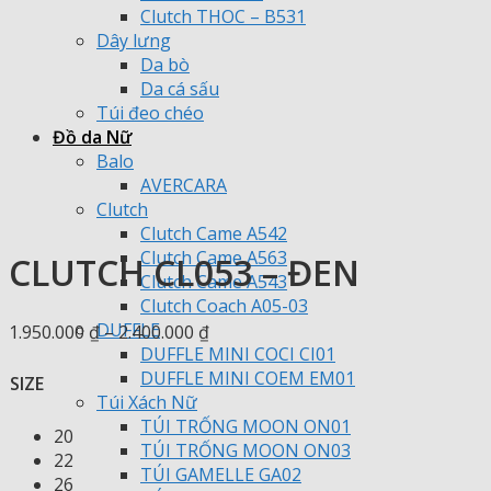
Clutch THOC – B531
Dây lưng
Da bò
Da cá sấu
Túi đeo chéo
Đồ da Nữ
Balo
AVERCARA
Clutch
Clutch Came A542
Clutch Came A563
CLUTCH CL053 – ĐEN
Clutch Came A543
Clutch Coach A05-03
DUFFLE
Khoảng
1.950.000
₫
–
2.400.000
₫
DUFFLE MINI COCI CI01
giá:
DUFFLE MINI COEM EM01
từ
SIZE
Túi Xách Nữ
1.950.000 ₫
TÚI TRỐNG MOON ON01
đến
20
TÚI TRỐNG MOON ON03
2.400.000 ₫
22
TÚI GAMELLE GA02
26