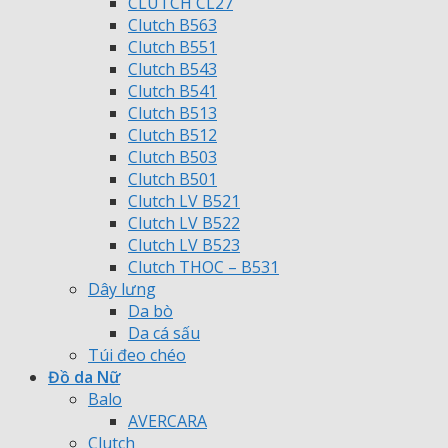
CLUTCH CL27
Clutch B563
Clutch B551
Clutch B543
Clutch B541
Clutch B513
Clutch B512
Clutch B503
Clutch B501
Clutch LV B521
Clutch LV B522
Clutch LV B523
Clutch THOC – B531
Dây lưng
Da bò
Da cá sấu
Túi đeo chéo
Đồ da Nữ
Balo
AVERCARA
Clutch