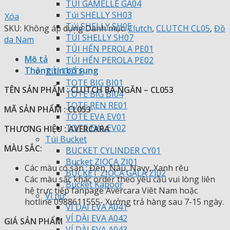
TÚI GAMELLE GA04
Túi SHELLY SH03
Xóa
Túi SHELLY SH05
SKU:
Không áp dụng
Danh mục:
Clutch
,
CLUTCH CL05
,
Đồ
TÚI SHELLY SH07
da Nam
TÚI HẾN PEROLA PE01
Mô tả
TÚI HẾN PEROLA PE02
Thông tin bổ sung
TÚI TOTE
TOTE BIG BI01
TÊN SẢN PHẨM : CLUTCH BA NGĂN – CL053
TOTE BIG BI04
TOTE REN RE01
MÃ SẢN PHẨM : CL053
TOTE EVA EV01
TOTE EVA EV02
THƯƠNG HIỆU : AVERCARA
Túi Bucket
MÀU SẮC:
BUCKET CYLINDER CY01
Bucket ZIOCA ZI01
Các màu có sẵn : Đen, Nâu, Navy, Xanh rêu
BUCKET ZIOCA GALA ZI02
Các màu sắc khác order theo yêu cầu vui lòng liên
Bucket Kapoor
hệ trực tiếp fanpage
Avercara Viêt Nam hoặc
Ví nữ
hotline 0988611555- Xưởng trả hàng sau 7-15 ngày.
VÍ DÀI EVA A041
VÍ DÀI EVA A042
GIÁ SẢN PHẨM
VÍ DÀI EVA A043