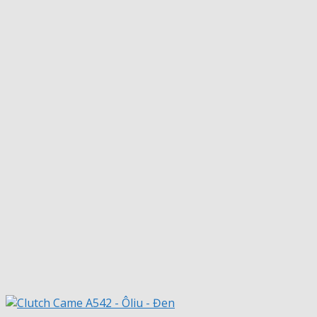
từ
2.200.000 ₫
đến
2.450.000 ₫