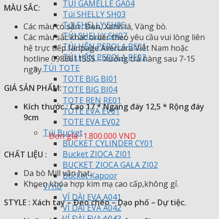
TÚI GAMELLE GA04
MÀU SẮC:
Túi SHELLY SH03
Túi SHELLY SH05
Các màu có sẵn : Đen, Xanh lá, Vàng bò.
TÚI SHELLY SH07
Các màu sắc khác order theo yêu cầu vui lòng liên
TÚI HẾN PEROLA PE01
hệ trực tiếp fanpage Avercara Viêt Nam hoặc
TÚI HẾN PEROLA PE02
hotline 0988611555 – Xưởng trả hàng sau 7-15
TÚI TOTE
ngày.
TOTE BIG BI01
GIÁ SẢN PHẨM:
️
TOTE BIG BI04
TOTE REN RE01
Kích thước : Cao 17 * Ngang đáy 12,5 * Rộng đáy
TOTE EVA EV01
9cm
TOTE EVA EV02
Túi Bucket
Đơn giá : 1.800.000 VND
BUCKET CYLINDER CY01
Bucket ZIOCA ZI01
CHẤT LIỆU :
BUCKET ZIOCA GALA ZI02
Da bò Mill vân hạt.
Bucket Kapoor
Khoen khóa hợp kim mạ cao cấp,không gỉ.
Ví nữ
VÍ DÀI EVA A041
STYLE : Xách tay – Đeo chéo – Dạo phố – Dự tiệc.
VÍ DÀI EVA A042
VÍ DÀI EVA A043