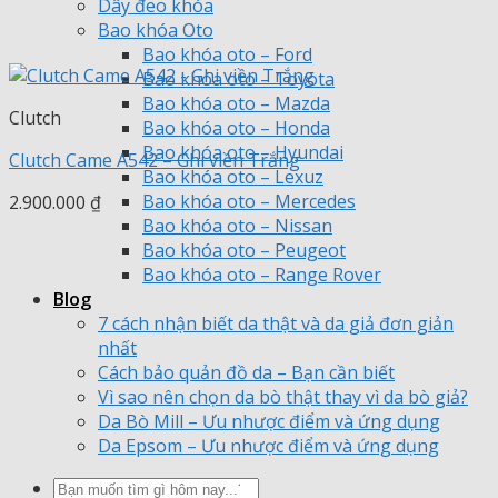
Dây đeo khóa
Bao khóa Oto
Bao khóa oto – Ford
Bao khóa oto – Toyota
Bao khóa oto – Mazda
Clutch
Bao khóa oto – Honda
Bao khóa oto – Hyundai
Clutch Came A542 – Ghi viền Trắng
Bao khóa oto – Lexuz
Bao khóa oto – Mercedes
2.900.000
₫
Bao khóa oto – Nissan
Bao khóa oto – Peugeot
Bao khóa oto – Range Rover
Blog
7 cách nhận biết da thật và da giả đơn giản
nhất
Cách bảo quản đồ da – Bạn cần biết
Vì sao nên chọn da bò thật thay vì da bò giả?
Da Bò Mill – Ưu nhược điểm và ứng dụng
Da Epsom – Ưu nhược điểm và ứng dụng
Tìm