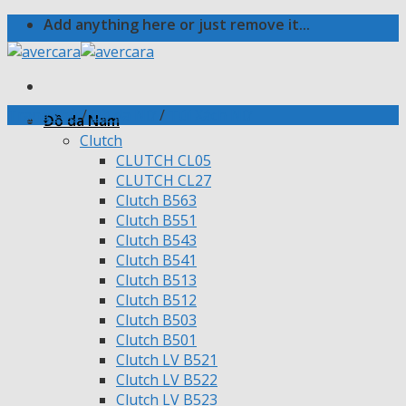
Skip
Add anything here or just remove it...
to
content
Trang chủ
/
Đồ da Nữ
/
Túi Xách Nữ
Đồ da Nam
Clutch
CLUTCH CL05
CLUTCH CL27
Clutch B563
Clutch B551
Clutch B543
Clutch B541
Clutch B513
Clutch B512
Clutch B503
Clutch B501
Clutch LV B521
Clutch LV B522
Clutch LV B523