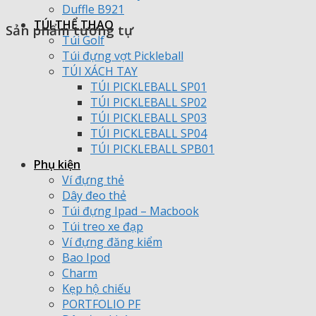
Duffle B921
TÚI THỂ THAO
Sản phẩm tương tự
Túi Golf
Túi đựng vợt Pickleball
TÚI XÁCH TAY
TÚI PICKLEBALL SP01
TÚI PICKLEBALL SP02
TÚI PICKLEBALL SP03
TÚI PICKLEBALL SP04
TÚI PICKLEBALL SPB01
Phụ kiện
Ví đựng thẻ
Dây đeo thẻ
Túi đựng Ipad – Macbook
Túi treo xe đạp
Ví đựng đăng kiểm
Bao Ipod
Charm
Kẹp hộ chiếu
PORTFOLIO PF