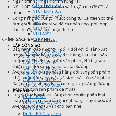
Ngăn chính : 1 ngăn chính rộng rãi.
VÍ CHERRY 031
Nội thất : 1 ngăn kéo khóa và 1 ngăn mở để đồ cá
VÍ CHERRY 032
nhân.
VÍ PEROLA A071
Công năng sử dụng: Thuộc dòng túi Canteen có thể
Ví Zip
đựng vừa điện thoại và đồ cá nhân nhỏ, phù hợp
Ví Candy
cho những bữa tiệc hoặc đi chơi.
VÍ H A051
CHÍNH SÁCH BẢO HÀNH :
Ví điện thoại
CẶP CÔNG SỞ
Bảo hành, bảo dưỡng: 1 đổi 1 đối với lỗi sản xuất
CẶP CÔNG SỞ BR11
trong 04 ngày kể từ ngày đặt hàng; Lau chùi bảo
CẶP CÔNG SỞ BR13
dưỡng MIỄN PHÍ trọn đời sản phẩm; Hỗ trợ sửa
CẶP CÔNG SỞ BR14
chữa trọn đời sản phẩm mua tại Xưởng.
CẶP CÔNG SỞ BR15
Avercara sẽ hỗ trợ khách hàng đổi sang sản phẩm
CẶP CÔNG SỞ BR16
khác hoặc đổi sang màu và size khác của sản phẩm
CẶP CÔNG SỞ BR17
đã mua (sản phẩm đổi phải có giá trị tương đương
CẶP CÔNG SỞ BR26
hoặc lớn hơn sản phẩm đã mua).
Túi du lịch
Lưu ý: Quý khách vui lòng chọn chuẩn phân loại
Duffle B901
màu để tránh nhầm lẫn khi đặt hàng. Hãy inbox để
Duffle B902 tay kéo
Avercara hỗ trợ tư vấn cho bạn nhé.
Duffle B903
Duffle B912 tay kéo