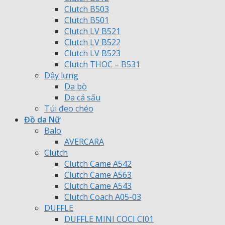
Clutch B503
Clutch B501
Clutch LV B521
Clutch LV B522
Clutch LV B523
Clutch THOC – B531
Dây lưng
Da bò
Da cá sấu
Túi đeo chéo
Đồ da Nữ
Balo
AVERCARA
Clutch
Clutch Came A542
Clutch Came A563
Clutch Came A543
Clutch Coach A05-03
DUFFLE
DUFFLE MINI COCI CI01