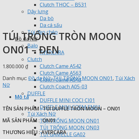
Clutch THOC – B531
Dây lưng
Da bò
Da cá sấu
Túi đeo chéo
TÚI TRỐNG TRÒN MOON
Đồ da Nữ
Balo
ON01 – ĐEN
AVERCARA
Clutch
Clutch Came A542
1.800.000
₫
Clutch Came A563
Danh mục:
Đồ da Nữ
,
TÚI TRỐNG MOON ON01
,
Túi Xách
Clutch Came A543
Nữ
Clutch Coach A05-03
DUFFLE
Mô tả
DUFFLE MINI COCI CI01
DUFFLE MINI COEM EM01
TÊN SẢN PHẨM : TÚI DUFFLE TRÒN MOON – ON01
Túi Xách Nữ
MÃ SẢN PHẨM : ON01
TÚI TRỐNG MOON ON01
TÚI TRỐNG MOON ON03
THƯƠNG HIỆU : AVERCARA
TÚI GAMELLE GA02