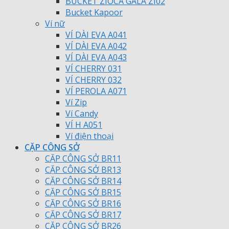
BUCKET ZIOCA GALA ZI02
Bucket Kapoor
Ví nữ
VÍ DÀI EVA A041
VÍ DÀI EVA A042
VÍ DÀI EVA A043
VÍ CHERRY 031
VÍ CHERRY 032
VÍ PEROLA A071
Ví Zip
Ví Candy
VÍ H A051
Ví điện thoại
CẶP CÔNG SỞ
CẶP CÔNG SỞ BR11
CẶP CÔNG SỞ BR13
CẶP CÔNG SỞ BR14
CẶP CÔNG SỞ BR15
CẶP CÔNG SỞ BR16
CẶP CÔNG SỞ BR17
CẶP CÔNG SỞ BR26