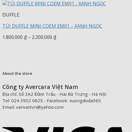
DUFFLE
TÚI DUFFLE MINI COEM EM01 – XANH NGỌC
Khoảng
1.800.000
₫
–
2.200.000
₫
giá:
từ
1.800.000 ₫
đến
2.200.000 ₫
About the store
Công ty Avercara Việt Nam
Địa chỉ: Số 3A2 Đầm Trấu - Hai Bà Trưng - Hà Nội
Tel: 024 3932 0625 - Facebook: xuongdoda365
Email: vanvietvn@yahoo.com