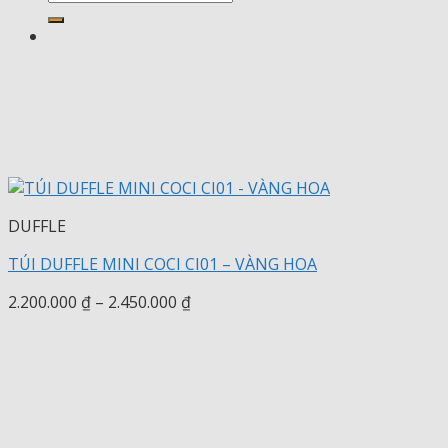
kiếm:
DUFFLE
TÚI DUFFLE MINI COCI CI01 – VÀNG HOA
Khoảng
2.200.000
₫
–
2.450.000
₫
giá:
từ
2.200.000 ₫
đến
2.450.000 ₫