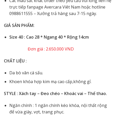
Các màu sắc khác order theo yêu cầu vui lòng liên hệ
trực tiếp fanpage Avercara Viêt Nam hoặc hotline
0988611555 – Xưởng trả hàng sau 7-15 ngày.
GIÁ SẢN PHẨM:
️
Size 40 : Cao 28 * Ngang 40 * Rộng 14cm
Đơn giá : 2.650.000 VND
CHẤT LIỆU :
Da bò vân cá sấu.
Khoen khóa hợp kim mạ cao cấp,không gỉ.
STYLE : Xách tay – Đeo chéo – Khoác vai – Thể thao.
Ngăn chính : 1 ngăn chính kéo khóa, nội thất rộng
để vừa giày, vợt, trang phục.