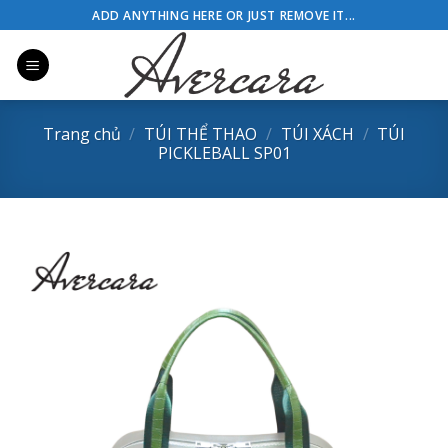
Skip
ADD ANYTHING HERE OR JUST REMOVE IT...
to
content
Trang chủ
/
TÚI THỂ THAO
/
TÚI XÁCH
/
TÚI
PICKLEBALL SP01