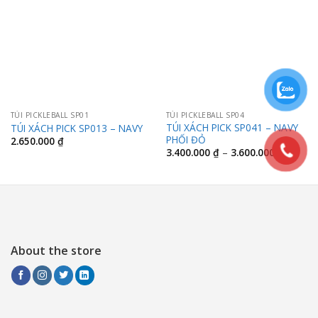
TÚI PICKLEBALL SP01
TÚI PICKLEBALL SP04
TÚI XÁCH PICK SP041 – NAVY
TÚI XÁCH PICK SP013 – NAVY
PHỐI ĐỎ
2.650.000
₫
Khoảng
3.400.000
₫
–
3.600.000
₫
giá:
từ
3.400.0
đến
3.600.0
About the store