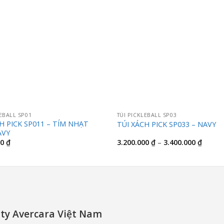
LEBALL SP01
TÚI PICKLEBALL SP03
H PICK SP011 – TÍM NHẠT
TÚI XÁCH PICK SP033 – NAVY
AVY
Khoản
00
₫
3.200.000
₫
–
3.400.000
₫
giá:
từ
3.200.
đến
3.400.
ty Avercara Việt Nam