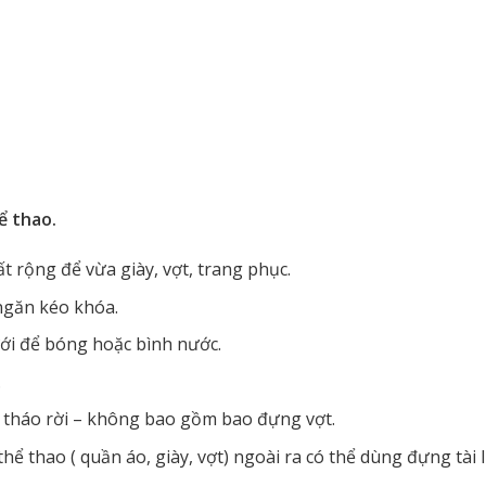
ể thao.
t rộng để vừa giày, vợt, trang phục.
 ngăn kéo khóa.
ưới để bóng hoặc bình nước.
.
ể tháo rời – không bao gồm bao đựng vợt.
thể tha
o ( quần áo, giày, vợt) ngoài ra có thể dùng đựng tài 