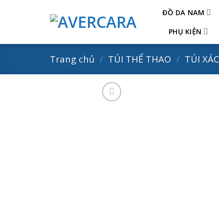
Skip
ĐỒ DA NAM
to
content
PHỤ KIỆN
Trang chủ
/
TÚI THỂ THAO
/
TÚI XÁ