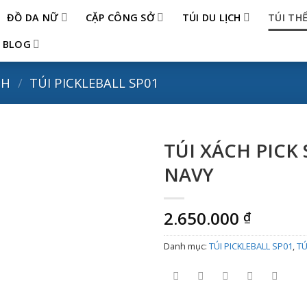
ĐỒ DA NỮ
CẶP CÔNG SỞ
TÚI DU LỊCH
TÚI TH
BLOG
CH
/
TÚI PICKLEBALL SP01
TÚI XÁCH PICK 
NAVY
2.650.000
₫
Danh mục:
TÚI PICKLEBALL SP01
,
TÚ