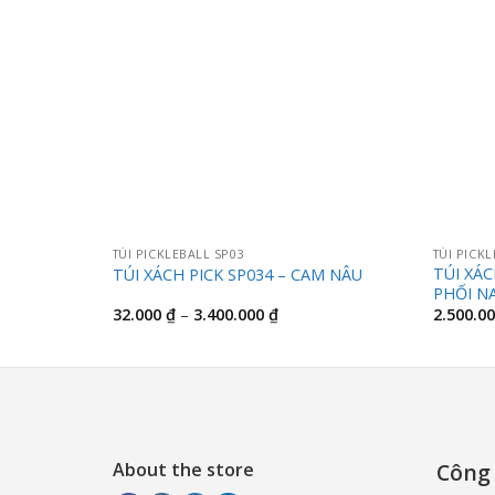
TÚI PICKLEBALL SP03
TÚI PICK
TÚI XÁC
TÚI XÁCH PICK SP034 – CAM NÂU
PHỐI N
Khoảng
32.000
₫
–
3.400.000
₫
2.500.0
giá:
từ
32.000 ₫
đến
3.400.000 ₫
About the store
Công 