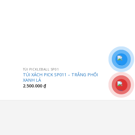
TÚI PICKLEBALL SP01
TÚI GOLF
TÚI XÁCH PICK SP011 – TRẮNG PHỐI
Túi đựng gậ
XANH LÁ
g
2.500.000
₫
000 ₫
000 ₫