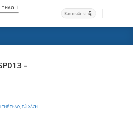
Ể THAO
Tìm
kiếm:
SP013 –
I THỂ THAO
,
TÚI XÁCH