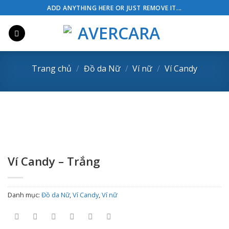
Skip
ADD ANYTHING HERE OR JUST REMOVE IT...
to
content
Trang chủ
/
Đồ da Nữ
/
Ví nữ
/
Ví Candy
Ví Candy – Trắng
Danh mục:
Đồ da Nữ
,
Ví Candy
,
Ví nữ