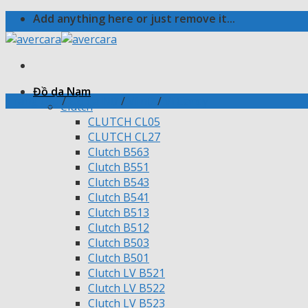
Skip
Add anything here or just remove it...
to
content
Đồ da Nam
Trang chủ
/
Đồ da Nữ
/
Ví nữ
/
Ví Candy
Clutch
CLUTCH CL05
CLUTCH CL27
Clutch B563
Clutch B551
Clutch B543
Clutch B541
Clutch B513
Clutch B512
Clutch B503
Clutch B501
Clutch LV B521
Clutch LV B522
Clutch LV B523