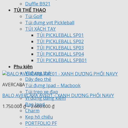
Duffle B921
TÚI THỂ THAO
Túi Golf
Túi đựng vợt Pickleball
TÚI XÁCH TAY
TÚI PICKLEBALL SP01
TÚI PICKLEBALL SP02
TÚI PICKLEBALL SP03
TÚI PICKLEBALL SP04
TÚI PICKLEBALL SPB01
Phụ kiện
Ví đựng thẻ
Dây đeo thẻ
AVERCARA
Túi đựng Ipad – Macbook
Túi treo xe đạp
BALO AVERCARA AVE01 – XANH DƯƠNG PHỐI NAVY
Ví đựng đăng kiểm
Bao Ipod
Khoảng
1.750.000
₫
–
2.600.000
₫
Charm
giá:
Kẹp hộ chiếu
từ
PORTFOLIO PF
1.750.000 ₫