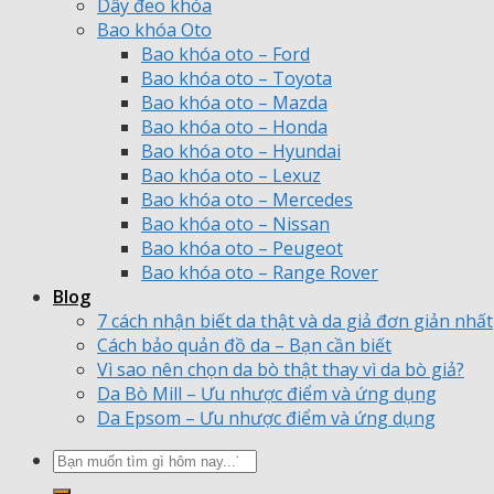
Dây đeo khóa
đến
Bao khóa Oto
2.600.000 ₫
Bao khóa oto – Ford
Bao khóa oto – Toyota
Bao khóa oto – Mazda
Bao khóa oto – Honda
Bao khóa oto – Hyundai
Bao khóa oto – Lexuz
Bao khóa oto – Mercedes
Bao khóa oto – Nissan
Bao khóa oto – Peugeot
Bao khóa oto – Range Rover
Blog
7 cách nhận biết da thật và da giả đơn giản nhất
Cách bảo quản đồ da – Bạn cần biết
Vì sao nên chọn da bò thật thay vì da bò giả?
Da Bò Mill – Ưu nhược điểm và ứng dụng
Da Epsom – Ưu nhược điểm và ứng dụng
Tìm
kiếm: