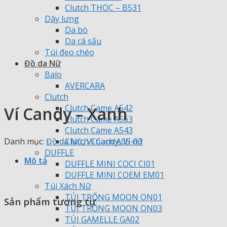
Clutch THOC – B531
Dây lưng
Da bò
Da cá sấu
Túi đeo chéo
Đồ da Nữ
Balo
AVERCARA
Clutch
Clutch Came A542
Ví Candy – Xanh
Clutch Came A563
Clutch Came A543
Danh mục:
Đồ da Nữ
,
Ví Candy
,
Ví nữ
Clutch Coach A05-03
DUFFLE
Mô tả
DUFFLE MINI COCI CI01
DUFFLE MINI COEM EM01
Túi Xách Nữ
TÚI TRỐNG MOON ON01
Sản phẩm tương tự
TÚI TRỐNG MOON ON03
TÚI GAMELLE GA02