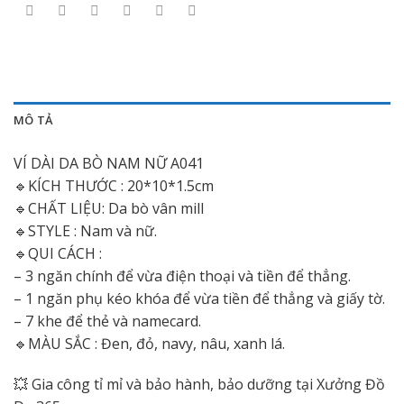
MÔ TẢ
VÍ DÀI DA BÒ NAM NỮ A041
🔹️KÍCH THƯỚC : 20*10*1.5cm
🔹️CHẤT LIỆU: Da bò vân mill
🔹️STYLE : Nam và nữ.
🔹️QUI CÁCH :
– 3 ngăn chính để vừa điện thoại và tiền để thẳng.
– 1 ngăn phụ kéo khóa để vừa tiền để thẳng và giấy tờ.
– 7 khe để thẻ và namecard.
🔹️MÀU SẮC : Đen, đỏ, navy, nâu, xanh lá.
💥 Gia công tỉ mỉ và bảo hành, bảo dưỡng tại Xưởng Đồ