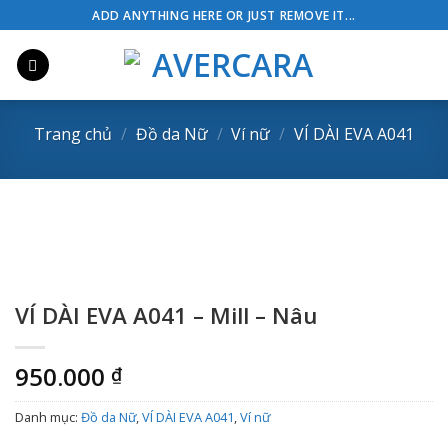
Skip
ADD ANYTHING HERE OR JUST REMOVE IT...
to
content
Trang chủ
/
Đồ da Nữ
/
Ví nữ
/
VÍ DÀI EVA A041
VÍ DÀI EVA A041 – Mill – Nâu
950.000
₫
Danh mục:
Đồ da Nữ
,
VÍ DÀI EVA A041
,
Ví nữ