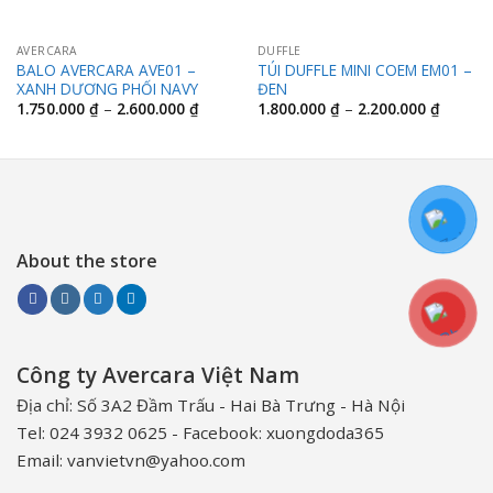
AVERCARA
DUFFLE
BALO AVERCARA AVE01 –
TÚI DUFFLE MINI COEM EM01 –
XANH DƯƠNG PHỐI NAVY
ĐEN
Khoảng
Khoảng
1.750.000
₫
–
2.600.000
₫
1.800.000
₫
–
2.200.000
₫
giá:
giá:
từ
từ
1.750.000 ₫
1.800.0
đến
đến
2.600.000 ₫
2.200.0
About the store
Công ty Avercara Việt Nam
Địa chỉ: Số 3A2 Đầm Trấu - Hai Bà Trưng - Hà Nội
Tel: 024 3932 0625 - Facebook: xuongdoda365
Email: vanvietvn@yahoo.com