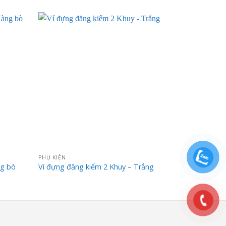
PHỤ KIỆN
PHỤ KIỆN
ng bò
Ví đựng đăng kiểm 2 Khuy – Trắng
Tui treo xe