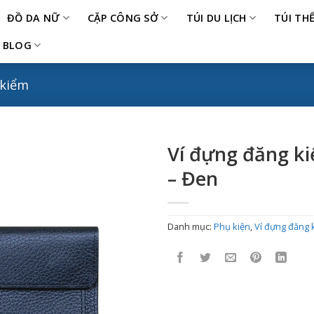
ĐỒ DA NỮ
CẶP CÔNG SỞ
TÚI DU LỊCH
TÚI TH
BLOG
 kiểm
Ví đựng đăng k
– Đen
Danh mục:
Phụ kiện
,
Ví đựng đăng 