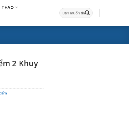
Ể THAO
Tìm
kiếm:
iểm 2 Khuy
kiểm