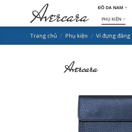
Skip
ĐỒ DA NAM
to
content
PHỤ KIỆN
Trang chủ
/
Phụ kiện
/
Ví đựng đăng