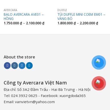
AVERCARA
DUFFLE
BALO AVERCARA AVE01 –
TÚI DUFFLE MINI COEM EM01 –
HỒNG
VÀNG BÒ
Khoảng
Khoảng
1.750.000
₫
–
2.100.000
₫
1.800.000
₫
–
2.200.000
₫
giá:
giá:
từ
từ
1.750.000 ₫
1.800.0
đến
đến
2.100.000 ₫
2.200.0
About the store
Công ty Avercara Việt Nam
Địa chỉ: Số 3A2 Đầm Trấu - Hai Bà Trưng - Hà Nội
Tel: 024 3932 0625 - Facebook: xuongdoda365
Email: vanvietvn@yahoo.com