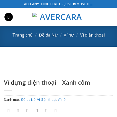
Skip
ADD ANYTHING HERE OR JUST REMOVE IT...
to
content
Trang chủ
/
Đồ da Nữ
/
Ví nữ
/
Ví điện thoại
Ví đựng điện thoại – Xanh cốm
Danh mục:
Đồ da Nữ
,
Ví điện thoại
,
Ví nữ