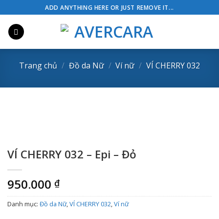
Skip
ADD ANYTHING HERE OR JUST REMOVE IT...
to
content
Trang chủ
/
Đồ da Nữ
/
Ví nữ
/
VÍ CHERRY 032
VÍ CHERRY 032 – Epi – Đỏ
950.000
₫
Danh mục:
Đồ da Nữ
,
VÍ CHERRY 032
,
Ví nữ