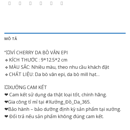
MÔ TẢ
“💥VÍ CHERRY DA BÒ VÂN EPI
🔹️KÍCH THƯỚC : 9*12.5*2 cm
🔹️MÀU SẮC: Nhiều màu, theo nhu cầu khách đặt
🔹️CHẤT LIỆU: Da bò vân epi, da bò mill hạt…
💥XƯỞNG CAM KẾT
❤ Cam kết sử dụng da thật loại tốt, chính hãng.
❤Gia công tỉ mỉ tại #Xưởng_Đồ_Da_365.
❤Bảo hành – bảo dưỡng định kỳ sản phẩm tại xưởng.
❤ Đổi trả nếu sản phẩm không đúng cam kết.