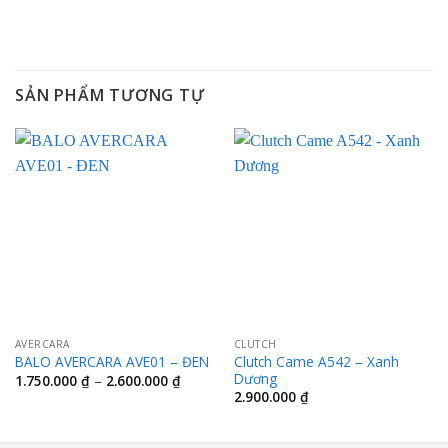
SẢN PHẨM TƯƠNG TỰ
AVERCARA
CLUTCH
Clutch Came A542 – Xanh
BALO AVERCARA AVE01 – ĐEN
Dương
Khoảng
1.750.000
₫
–
2.600.000
₫
giá:
2.900.000
₫
từ
1.750.000 ₫
đến
2.600.000 ₫