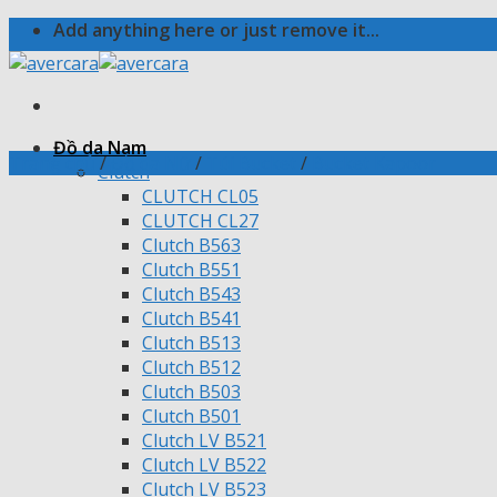
Skip
Add anything here or just remove it...
to
content
Đồ da Nam
Trang chủ
/
Đồ da Nữ
/
Túi Bucket
/
Bucket Kapoor
Clutch
CLUTCH CL05
CLUTCH CL27
Clutch B563
Clutch B551
Clutch B543
Clutch B541
Clutch B513
Clutch B512
Clutch B503
Clutch B501
Clutch LV B521
Clutch LV B522
Clutch LV B523