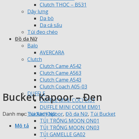
Clutch THOC – B531
Dây lưng
Da bò
Da cá sấu
Túi đeo chéo
Đồ da Nữ
Balo
AVERCARA
Clutch
Clutch Came A542
Clutch Came A563
Clutch Came A543
Clutch Coach A05-03
DUFFLE
Bucket Kapoor – Đen
DUFFLE MINI COCI CI01
DUFFLE MINI COEM EM01
Danh mục:
Bucket Kapoor
,
Đồ da Nữ
,
Túi Bucket
Túi Xách Nữ
TÚI TRỐNG MOON ON01
Mô tả
TÚI TRỐNG MOON ON03
TÚI GAMELLE GA02