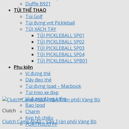
Duffle B921
TÚI THỂ THAO
Túi Golf
Túi đựng vợt Pickleball
TÚI XÁCH TAY
TÚI PICKLEBALL SP01
TÚI PICKLEBALL SP02
TÚI PICKLEBALL SP03
TÚI PICKLEBALL SP04
TÚI PICKLEBALL SPB01
Phụ kiện
Ví đựng thẻ
Dây đeo thẻ
Túi đựng Ipad – Macbook
Túi treo xe đạp
Ví đựng đăng kiểm
Bao Ipod
Clutch
Charm
Kẹp hộ chiếu
Clutch Came A543 – Vân Trăn phối Vàng Bò
PORTFOLIO PF