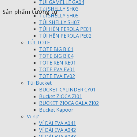
TÚI GAMELLE GA04
Túi SHELLY SH03
Sản phẩm tương tự
Túi SHELLY SH05
TÚI SHELLY SH07
TÚI HẾN PEROLA PE01
TÚI HẾN PEROLA PE02
TÚI TOTE
TOTE BIG BI01
TOTE BIG BI04
TOTE REN RE01
TOTE EVA EV01
TOTE EVA EV02
Túi Bucket
BUCKET CYLINDER CY01
Bucket ZIOCA ZI01
BUCKET ZIOCA GALA ZI02
Bucket Kapoor
Ví nữ
VÍ DÀI EVA A041
VÍ DÀI EVA A042
VÍ DÀI EVA A043