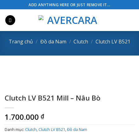
Skip
ADD ANYTHING HERE OR JUST REMOVE IT...
to
content
Trang chủ
/
Đồ da Nam
/
Clutch
/
Clutch LV B521
Clutch LV B521 Mill – Nâu Bò
1.700.000
₫
Danh mục:
Clutch
,
Clutch LV B521
,
Đồ da Nam