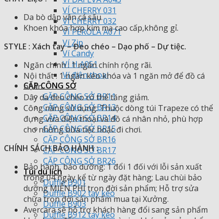
VÍ CHERRY 031
Da bò dập vân cá sấu.
VÍ CHERRY 032
Khoen khóa hợp kim mạ cao cấp,không gỉ.
VÍ PEROLA A071
Ví Zip
STYLE : Xách tay – Đeo chéo – Dạo phố – Dự tiệc.
Ví Candy
VÍ H A051
Ngăn chính : 1 ngăn chính rộng rãi.
Ví điện thoại
Nội thất : 1 ngăn kéo khóa và 1 ngăn mở để đồ cá
CẶP CÔNG SỞ
nhân.
CẶP CÔNG SỞ BR11
Dây da đeo chéo có thể tăng giảm.
CẶP CÔNG SỞ BR13
Công năng sử dụng: Thuộc dòng túi Trapeze có thể
CẶP CÔNG SỞ BR14
đựng vừa điện thoại và đồ cá nhân nhỏ, phù hợp
CẶP CÔNG SỞ BR15
cho những bữa tiệc hoặc đi chơi.
CẶP CÔNG SỞ BR16
CHÍNH SÁCH BẢO HÀNH :
CẶP CÔNG SỞ BR17
CẶP CÔNG SỞ BR26
Bảo hành, bảo dưỡng: 1 đổi 1 đối với lỗi sản xuất
Túi du lịch
trong 04 ngày kể từ ngày đặt hàng; Lau chùi bảo
Duffle B901
dưỡng MIỄN PHÍ trọn đời sản phẩm; Hỗ trợ sửa
Duffle B902 tay kéo
chữa trọn đời sản phẩm mua tại Xưởng.
Duffle B903
Avercara sẽ hỗ trợ khách hàng đổi sang sản phẩm
Duffle B912 tay kéo