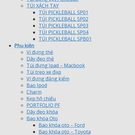
TÚI XÁCH TAY
TÚI PICKLEBALL SP01
TÚI PICKLEBALL SP02
TÚI PICKLEBALL SP03
TÚI PICKLEBALL SP04
TÚI PICKLEBALL SPB01
Phụ kiện
Ví đựng thẻ
Dây đeo thẻ
Túi đựng Ipad – Macbook
Túi treo xe đạp
Ví đựng đăng kiểm
Bao Ipod
Charm
Kẹp hộ chiếu
PORTFOLIO PF
Dây đeo khóa
Bao khóa Oto
Bao khóa oto – Ford
Bao khóa oto – Toyota