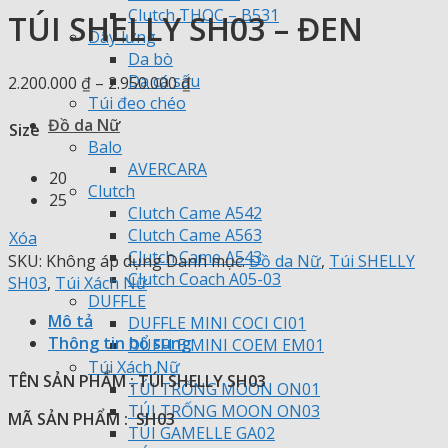
Clutch THOC – B531
TÚI SHELLY SH03 – ĐEN
Dây lưng
Da bò
Da cá sấu
Khoảng
2.200.000
₫
–
2.950.000
₫
Túi đeo chéo
giá:
Đồ da Nữ
từ
Size
Balo
2.200.000 ₫
AVERCARA
đến
20
Clutch
2.950.000 ₫
25
Clutch Came A542
Clutch Came A563
Xóa
Clutch Came A543
SKU:
Không áp dụng
Danh mục:
Đồ da Nữ
,
Túi SHELLY
Clutch Coach A05-03
SH03
,
Túi Xách Nữ
DUFFLE
Mô tả
DUFFLE MINI COCI CI01
Thông tin bổ sung
DUFFLE MINI COEM EM01
Túi Xách Nữ
TÊN SẢN PHẨM : TÚI SHELLY SH03
TÚI TRỐNG MOON ON01
TÚI TRỐNG MOON ON03
MÃ SẢN PHẨM : SH03
TÚI GAMELLE GA02