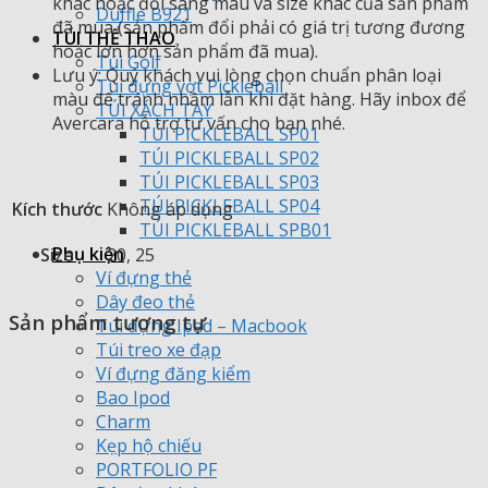
khác hoặc đổi sang màu và size khác của sản phẩm
Duffle B921
đã mua (sản phẩm đổi phải có giá trị tương đương
TÚI THỂ THAO
hoặc lớn hơn sản phẩm đã mua).
Túi Golf
Lưu ý: Quý khách vui lòng chọn chuẩn phân loại
Túi đựng vợt Pickleball
màu để tránh nhầm lẫn khi đặt hàng. Hãy inbox để
TÚI XÁCH TAY
Avercara hỗ trợ tư vấn cho bạn nhé.
TÚI PICKLEBALL SP01
TÚI PICKLEBALL SP02
TÚI PICKLEBALL SP03
TÚI PICKLEBALL SP04
Kích thước
Không áp dụng
TÚI PICKLEBALL SPB01
Phụ kiện
Size
20, 25
Ví đựng thẻ
Dây đeo thẻ
Sản phẩm tương tự
Túi đựng Ipad – Macbook
Túi treo xe đạp
Ví đựng đăng kiểm
Bao Ipod
Charm
Kẹp hộ chiếu
PORTFOLIO PF