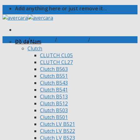
Skip
Add anything here or just remove it...
to
content
Trang chủ
/
Đồ da Nữ
/
Túi Xách Nữ
/
Túi SHELLY SH03
Đồ da Nam
Clutch
CLUTCH CL05
CLUTCH CL27
Clutch B563
Clutch B551
Clutch B543
Clutch B541
Clutch B513
Clutch B512
Clutch B503
Clutch B501
Clutch LV B521
Clutch LV B522
Clutch LV B523