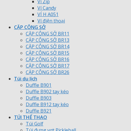
Ví Zip
Ví Candy
VÍ H A051
Ví điện thoại
CẶP CÔNG SỞ
CẶP CÔNG SỞ BR11
CẶP CÔNG SỞ BR13
CẶP CÔNG SỞ BR14
CẶP CÔNG SỞ BR15
CẶP CÔNG SỞ BR16
CẶP CÔNG SỞ BR17
CẶP CÔNG SỞ BR26
Túi du lịch
Duffle B901
Duffle B902 tay kéo
Duffle B903
Duffle B912 tay kéo
Duffle B921
TÚI THỂ THAO
Túi Golf
Túi đựng vợt Pickleball