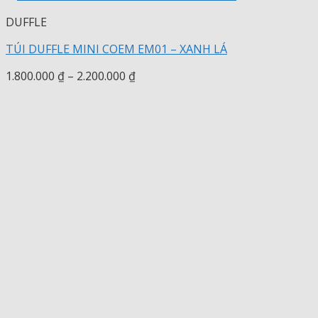
DUFFLE
TÚI DUFFLE MINI COEM EM01 – XANH LÁ
Khoảng
1.800.000
₫
–
2.200.000
₫
giá:
từ
1.800.000 ₫
đến
2.200.000 ₫