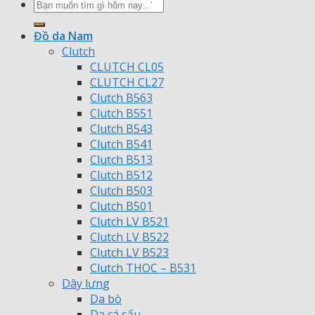
Tìm
kiếm:
Đồ da Nam
Clutch
CLUTCH CL05
CLUTCH CL27
Clutch B563
Clutch B551
Clutch B543
Clutch B541
Clutch B513
Clutch B512
Clutch B503
Clutch B501
Clutch LV B521
Clutch LV B522
Clutch LV B523
Clutch THOC – B531
Dây lưng
Da bò
Da cá sấu