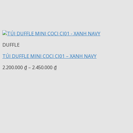
DUFFLE
TÚI DUFFLE MINI COCI CI01 – XANH NAVY
Khoảng
2.200.000
₫
–
2.450.000
₫
giá:
từ
2.200.000 ₫
đến
2.450.000 ₫