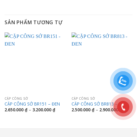
SẢN PHẨM TƯƠNG TỰ
CẶP CÔNG SỞ
CẶP CÔNG SỞ
CẶP CÔNG SỞ BR151 – ĐEN
CẶP CÔNG SỞ BR813 – ĐEN
Khoảng
Khoảng
2.650.000
₫
–
3.200.000
₫
2.500.000
₫
–
2.900.000
₫
giá:
giá:
từ
từ
2.650.000 ₫
2.500.0
đến
đến
3.200.000 ₫
2.900.0