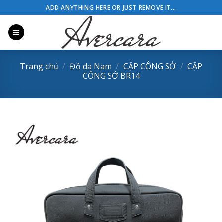
Skip
ADD ANYTHING HERE OR JUST REMOVE IT...
to
content
Trang chủ
/
Đồ da Nam
/
CẶP CÔNG SỞ
/
CẶP
CÔNG SỞ BR14