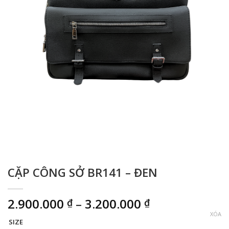
CẶP CÔNG SỞ BR141 – ĐEN
Khoảng
2.900.000
–
3.200.000
₫
₫
giá:
XÓA
SIZE
từ