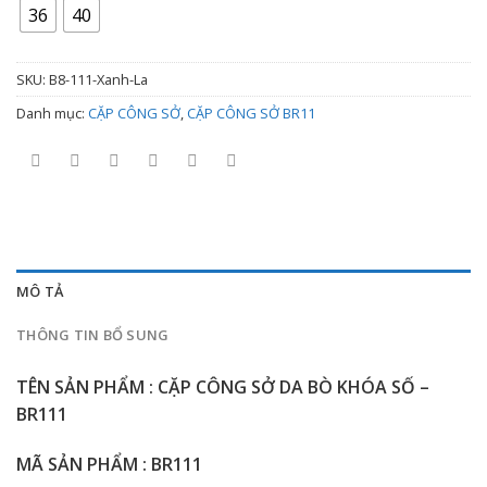
2.500.000 ₫
36
40
đến
2.900.000 ₫
SKU:
B8-111-Xanh-La
Danh mục:
CẶP CÔNG SỞ
,
CẶP CÔNG SỞ BR11
MÔ TẢ
THÔNG TIN BỔ SUNG
TÊN SẢN PHẨM : CẶP CÔNG SỞ DA BÒ KHÓA SỐ –
BR111
MÃ SẢN PHẨM : BR111