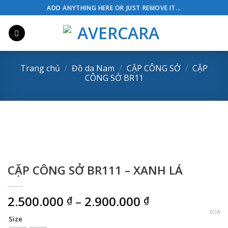
Skip
ADD ANYTHING HERE OR JUST REMOVE IT...
to
content
Trang chủ
/
Đồ da Nam
/
CẶP CÔNG SỞ
/
CẶP
CÔNG SỞ BR11
CẶP CÔNG SỞ BR111 – XANH LÁ
Khoảng
2.500.000
–
2.900.000
₫
₫
giá:
XÓA
Size
từ