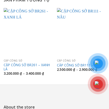
SẢN PHẨM TƯƠNG TỰ
CẶP CÔNG SỞ
CẶP CÔNG SỞ
CẶP CÔNG SỞ BR261 – XANH
CẶP CÔNG SỞ BR111 – NÂU
LÁ
Khoảng
2.500.000
₫
–
2.900.000
₫
giá:
Khoảng
3.200.000
₫
–
3.400.000
₫
từ
giá:
2.500.0
từ
đến
3.200.000 ₫
2.900.0
đến
3.400.000 ₫
About the store