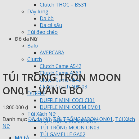
Clutch THOC – B531
Dây lưng
Da bò
Da cá sấu
Túi đeo chéo
Đồ da Nữ
Balo
AVERCARA
Clutch
Clutch Came A542
Clutch Came A563
TÚI TRỐNG TRÒN MOON
Clutch Came A543
Clutch Coach A05-03
ON01 – VÀNG BÒ
DUFFLE
DUFFLE MINI COCI CI01
DUFFLE MINI COEM EM01
1.800.000
₫
Túi Xách Nữ
Danh mục:
Đồ da Nữ
,
TÚI TRỐNG MOON ON01
,
Túi Xách
TÚI TRỐNG MOON ON01
Nữ
TÚI TRỐNG MOON ON03
TÚI GAMELLE GA02
Mô tả