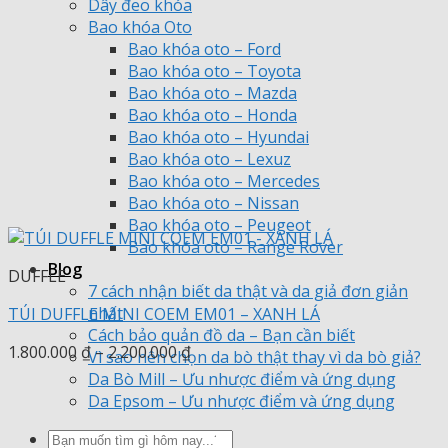
Dây đeo khóa
Bao khóa Oto
Bao khóa oto – Ford
Bao khóa oto – Toyota
Bao khóa oto – Mazda
Bao khóa oto – Honda
Bao khóa oto – Hyundai
Bao khóa oto – Lexuz
Bao khóa oto – Mercedes
Bao khóa oto – Nissan
Bao khóa oto – Peugeot
Bao khóa oto – Range Rover
Blog
DUFFLE
7 cách nhận biết da thật và da giả đơn giản
nhất
TÚI DUFFLE MINI COEM EM01 – XANH LÁ
Cách bảo quản đồ da – Bạn cần biết
Khoảng
1.800.000
₫
–
2.200.000
₫
Vì sao nên chọn da bò thật thay vì da bò giả?
giá:
Da Bò Mill – Ưu nhược điểm và ứng dụng
từ
Da Epsom – Ưu nhược điểm và ứng dụng
1.800.000 ₫
Tìm
đến