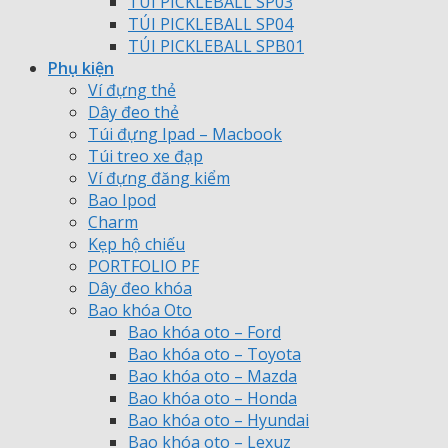
TÚI PICKLEBALL SP03
TÚI PICKLEBALL SP04
TÚI PICKLEBALL SPB01
Phụ kiện
Ví đựng thẻ
Dây đeo thẻ
Túi đựng Ipad – Macbook
Túi treo xe đạp
Ví đựng đăng kiểm
Bao Ipod
Charm
Kẹp hộ chiếu
PORTFOLIO PF
Dây đeo khóa
Bao khóa Oto
Bao khóa oto – Ford
Bao khóa oto – Toyota
Bao khóa oto – Mazda
Bao khóa oto – Honda
Bao khóa oto – Hyundai
Bao khóa oto – Lexuz