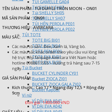
TÚI GAMELLE GA04
Túi SHELLY SH03
TÊN SẢN PHẨM : TÚI DUFFLE TRÒN MOON – ON01
Túi SHELLY SH05
MÃ SẢN PHẨM : ON01
TÚI SHELLY SH07
TÚI HẾN PEROLA PE01
THƯƠNG HIỆU : AVERCARA
TÚI HẾN PEROLA PE02
TÚI TOTE
MÀU SẮC:
TOTE BIG BI01
TOTE BIG BI04
Các màu có sẵn : Đen, Xanh lá, Vàng bò.
TOTE REN RE01
Các màu sắc khác order theo yêu cầu vui lòng liên
TOTE EVA EV01
hệ trực tiếp fanpage Avercara Viêt Nam hoặc
TOTE EVA EV02
hotline 0988611555 – Xưởng trả hàng sau 7-15
Túi Bucket
ngày.
BUCKET CYLINDER CY01
GIÁ SẢN PHẨM:
️
Bucket ZIOCA ZI01
BUCKET ZIOCA GALA ZI02
Kích thước : Cao 17 * Ngang đáy 12,5 * Rộng đáy
Bucket Kapoor
9cm
Ví nữ
VÍ DÀI EVA A041
Đơn giá : 1.800.000 VND
VÍ DÀI EVA A042
VÍ DÀI EVA A043
CHẤT LIỆU :