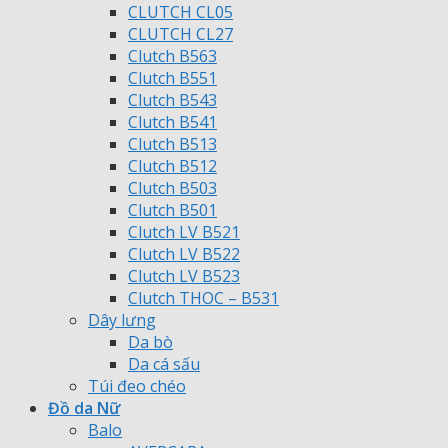
CLUTCH CL05
CLUTCH CL27
Clutch B563
Clutch B551
Clutch B543
Clutch B541
Clutch B513
Clutch B512
Clutch B503
Clutch B501
Clutch LV B521
Clutch LV B522
Clutch LV B523
Clutch THOC – B531
Dây lưng
Da bò
Da cá sấu
Túi đeo chéo
Đồ da Nữ
Balo