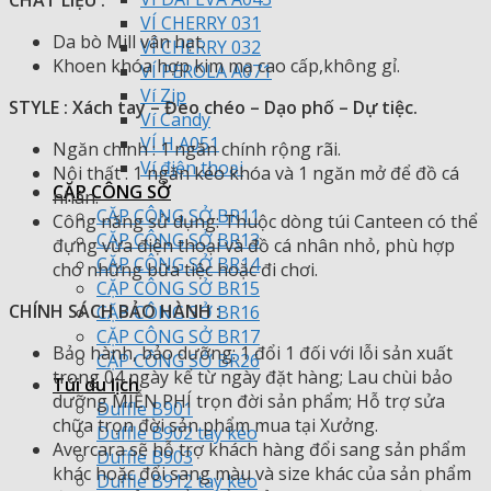
VÍ CHERRY 031
Da bò Mill vân hạt.
VÍ CHERRY 032
Khoen khóa hợp kim mạ cao cấp,không gỉ.
VÍ PEROLA A071
Ví Zip
STYLE : Xách tay – Đeo chéo – Dạo phố – Dự tiệc.
Ví Candy
VÍ H A051
Ngăn chính : 1 ngăn chính rộng rãi.
Ví điện thoại
Nội thất : 1 ngăn kéo khóa và 1 ngăn mở để đồ cá
CẶP CÔNG SỞ
nhân.
CẶP CÔNG SỞ BR11
Công năng sử dụng: Thuộc dòng túi Canteen có thể
CẶP CÔNG SỞ BR13
đựng vừa điện thoại và đồ cá nhân nhỏ, phù hợp
CẶP CÔNG SỞ BR14
cho những bữa tiệc hoặc đi chơi.
CẶP CÔNG SỞ BR15
CHÍNH SÁCH BẢO HÀNH :
CẶP CÔNG SỞ BR16
CẶP CÔNG SỞ BR17
Bảo hành, bảo dưỡng: 1 đổi 1 đối với lỗi sản xuất
CẶP CÔNG SỞ BR26
trong 04 ngày kể từ ngày đặt hàng; Lau chùi bảo
Túi du lịch
dưỡng MIỄN PHÍ trọn đời sản phẩm; Hỗ trợ sửa
Duffle B901
chữa trọn đời sản phẩm mua tại Xưởng.
Duffle B902 tay kéo
Avercara sẽ hỗ trợ khách hàng đổi sang sản phẩm
Duffle B903
khác hoặc đổi sang màu và size khác của sản phẩm
Duffle B912 tay kéo