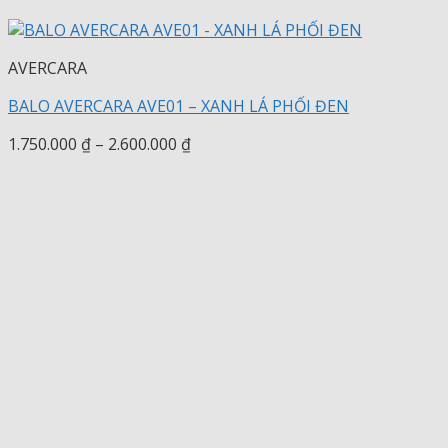
AVERCARA
BALO AVERCARA AVE01 – XANH LÁ PHỐI ĐEN
Khoảng
1.750.000
₫
–
2.600.000
₫
giá:
từ
1.750.000 ₫
đến
2.600.000 ₫