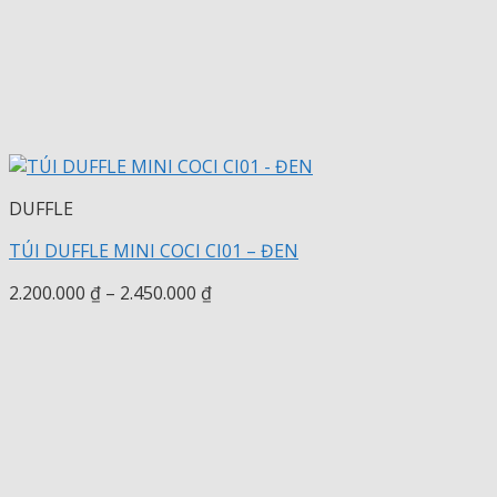
DUFFLE
TÚI DUFFLE MINI COCI CI01 – ĐEN
Khoảng
2.200.000
₫
–
2.450.000
₫
giá:
từ
2.200.000 ₫
đến
2.450.000 ₫