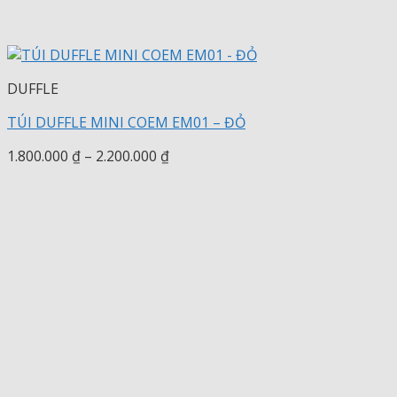
DUFFLE
TÚI DUFFLE MINI COEM EM01 – ĐỎ
Khoảng
1.800.000
₫
–
2.200.000
₫
giá:
từ
1.800.000 ₫
đến
2.200.000 ₫