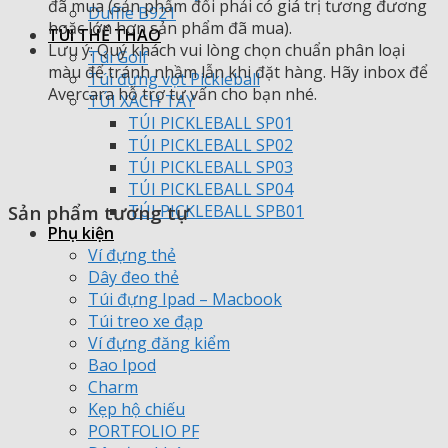
đã mua (sản phẩm đổi phải có giá trị tương đương
Duffle B921
hoặc lớn hơn sản phẩm đã mua).
TÚI THỂ THAO
Lưu ý: Quý khách vui lòng chọn chuẩn phân loại
Túi Golf
màu để tránh nhầm lẫn khi đặt hàng. Hãy inbox để
Túi đựng vợt Pickleball
Avercara hỗ trợ tư vấn cho bạn nhé.
TÚI XÁCH TAY
TÚI PICKLEBALL SP01
TÚI PICKLEBALL SP02
TÚI PICKLEBALL SP03
TÚI PICKLEBALL SP04
Sản phẩm tương tự
TÚI PICKLEBALL SPB01
Phụ kiện
Ví đựng thẻ
Dây đeo thẻ
Túi đựng Ipad – Macbook
Túi treo xe đạp
Ví đựng đăng kiểm
Bao Ipod
Charm
Kẹp hộ chiếu
PORTFOLIO PF