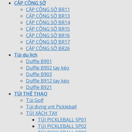
CẶP CÔNG SỞ
CẶP CÔNG SỞ BR11
CẶP CÔNG SỞ BR13
CẶP CÔNG SỞ BR14
CẶP CÔNG SỞ BR15
CẶP CÔNG SỞ BR16
CẶP CÔNG SỞ BR17
CẶP CÔNG SỞ BR26
Túi du lịch
Duffle B901
Duffle B902 tay kéo
Duffle B903
Duffle B912 tay kéo
Duffle B921
TÚI THỂ THAO
Túi Golf
Túi đựng vợt Pickleball
TÚI XÁCH TAY
TÚI PICKLEBALL SP01
TÚI PICKLEBALL SP02