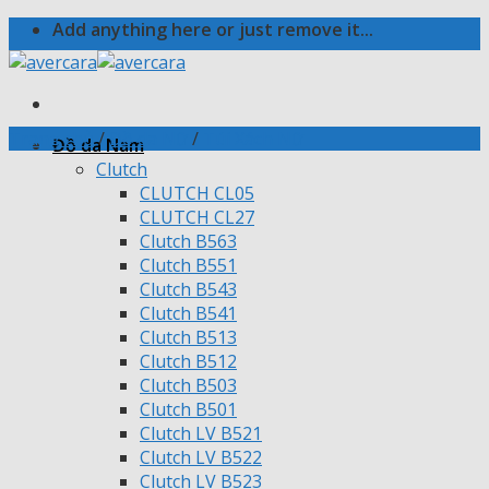
Skip
Add anything here or just remove it...
to
content
Trang chủ
/
Đồ da Nữ
/
Túi Xách Nữ
Đồ da Nam
Clutch
CLUTCH CL05
CLUTCH CL27
Clutch B563
Clutch B551
Clutch B543
Clutch B541
Clutch B513
Clutch B512
Clutch B503
Clutch B501
Clutch LV B521
Clutch LV B522
Clutch LV B523